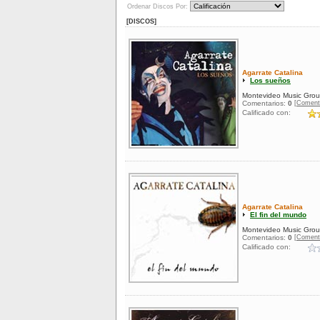
Ordenar Discos Por:
[DISCOS]
Agarrate Catalina
Los sueños
Montevideo Music Gro
[Coment
Comentarios:
0
Calificado con:
Agarrate Catalina
El fin del mundo
Montevideo Music Gro
[Coment
Comentarios:
0
Calificado con: