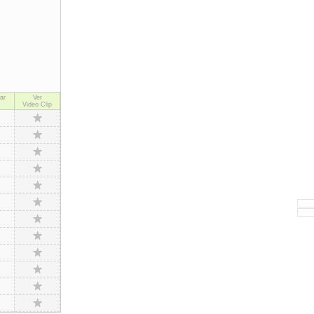
ar
Ver
Video Clip