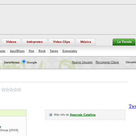
Videos
Intérpretes
Video Clips
Música
La Tienda
ular
|
Jazz/Blues
|
Pop
|
Rock
|
Tango
|
Especiales
Nuevo Usuario
Recuperar Clave
Usuario
SieteNotas
Google
|
Agarrate Catalina
Más info de
a
 Group
2010
[
]