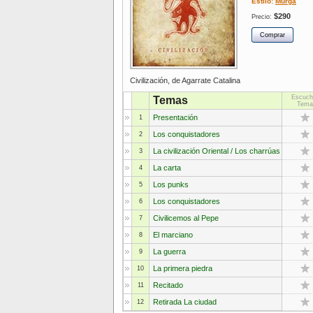
Estilo:
Murga
$290
Precio:
Civilización, de Agarrate Catalina
Escuch
Temas
Tema
Presentación
1
Los conquistadores
2
La civilización Oriental / Los charrúas
3
La carta
4
Los punks
5
Los conquistadores
6
Civilicemos al Pepe
7
El marciano
8
La guerra
9
La primera piedra
10
Recitado
11
Retirada La ciudad
12