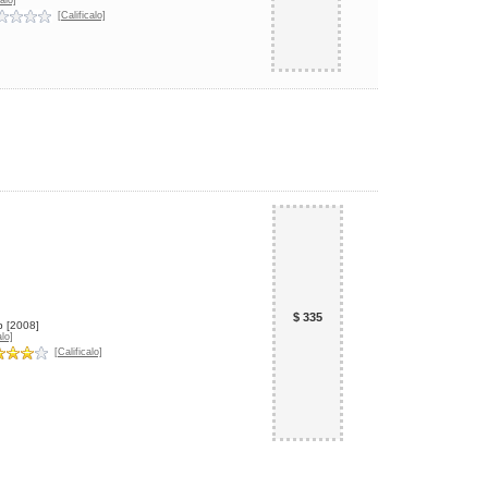
alo]
[Calificalo]
$ 335
p
[2008]
lo]
[Calificalo]