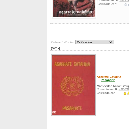
[Coment
Comentarios:
0
Calificado con:
Ordenar DVDs Por:
[DVDs]
Agarrate Catalina
Pasaporte
Montevideo Music Grou
[Comenta
Comentarios:
0
Calificado con: