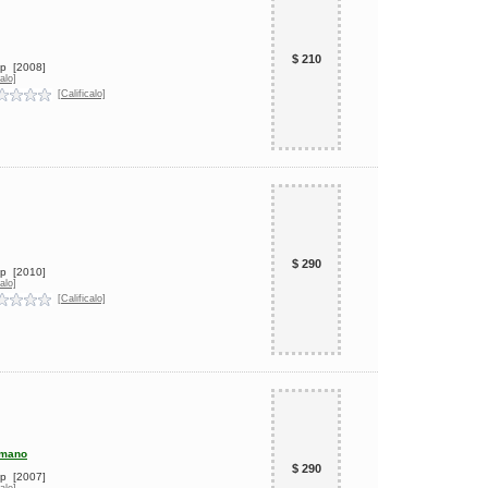
$ 210
up
[2008]
alo]
[Calificalo]
$ 290
up
[2010]
alo]
[Calificalo]
umano
$ 290
up
[2007]