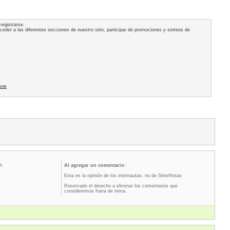
registrarse.
acceder a las diferentes secciones de nuestro sitio, participar de promociones y sorteos de
ave
o.
Al agregar un comentario:
Esta es la opinión de los internautas, no de SieteNotas
Reservado el derecho a eliminar los comentarios que
consideremos fuera de tema.