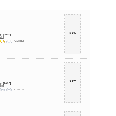
$ 250
up
[2005]
alo]
[Calificalo]
$ 270
up
[2006]
alo]
[Calificalo]