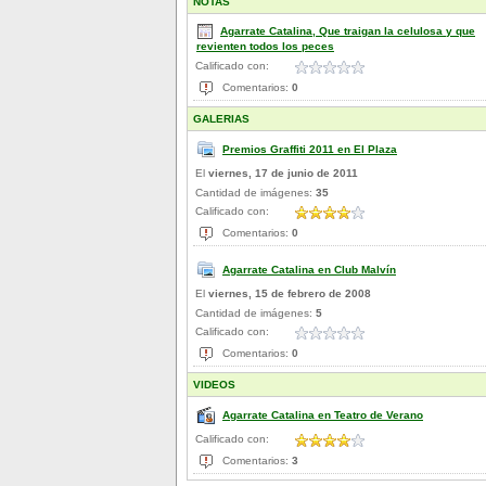
NOTAS
Agarrate Catalina, Que traigan la celulosa y que
revienten todos los peces
Calificado con:
Comentarios:
0
GALERIAS
Premios Graffiti 2011 en El Plaza
El
viernes, 17 de junio de 2011
Cantidad de imágenes:
35
Calificado con:
Comentarios:
0
Agarrate Catalina en Club Malvín
El
viernes, 15 de febrero de 2008
Cantidad de imágenes:
5
Calificado con:
Comentarios:
0
VIDEOS
Agarrate Catalina en Teatro de Verano
Calificado con:
Comentarios:
3