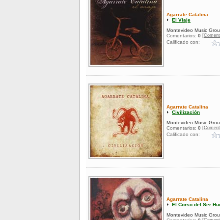
Agarrate Catalina
El Viaje
Montevideo Music Gro
[Coment
Comentarios:
0
Calificado con:
Agarrate Catalina
Civilización
Montevideo Music Gro
[Coment
Comentarios:
0
Calificado con:
Agarrate Catalina
El Corso del Ser H
Montevideo Music Gro