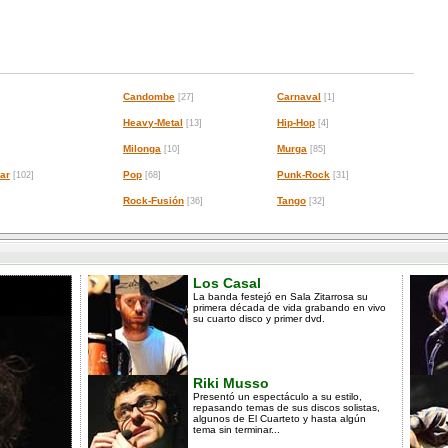
Candombe
Carnaval
[27]
[1]
Heavy-Metal
Hip-Hop
[13]
[4]
Milonga
Murga
[10]
[85]
ar
Pop
Punk-Rock
[102]
[68]
[31]
Rock-Fusión
Tango
[36]
[32]
Los Casal
La banda festejó en Sala Zitarrosa su
primera década de vida grabando en vivo
su cuarto disco y primer dvd.
Riki Musso
Presentó un espectáculo a su estilo,
repasando temas de sus discos solistas,
algunos de El Cuarteto y hasta algún
tema sin terminar...