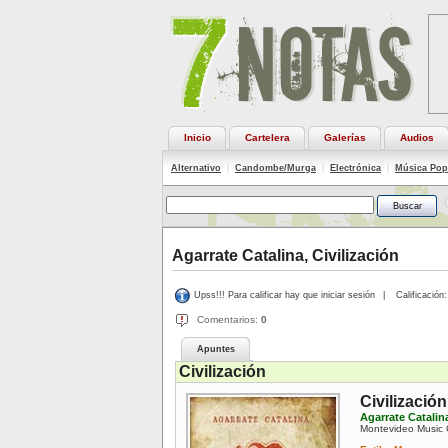
Inicio
Cartelera
Galerías
Audios
Alternativo
|
Candombe/Murga
|
Electrónica
|
Música Pop
Agarrate Catalina, Civilización
Upss!!! Para calificar hay que iniciar sesión
|
Calificación:
Comentarios:
0
Apuntes
Civilización
Civilización
Agarrate Catalin
Montevideo Music