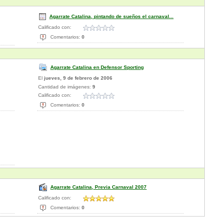
Agarrate Catalina, pintando de sueños el carnaval...
Calificado con:
Comentarios:
0
Agarrate Catalina en Defensor Sporting
El
jueves, 9 de febrero de 2006
Cantidad de imágenes:
9
Calificado con:
Comentarios:
0
Agarrate Catalina, Previa Carnaval 2007
Calificado con:
Comentarios:
0