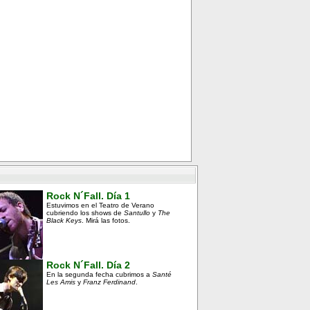
Rock N´Fall. Día 1
Estuvimos en el Teatro de Verano
cubriendo los shows de
Santullo
y
The
Black Keys
. Mirá las fotos.
Rock N´Fall. Día 2
En la segunda fecha cubrimos a
Santé
Les Amis
y
Franz Ferdinand
.