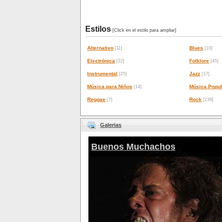
Estilos
[Click en el estilo para ampliar]
Alternativo
Blues
[11]
[10]
Electrónica
Folklore
[22]
[45]
Instrumental
Jazz
[25]
[17]
Música para Niños
Música Popul
[14]
Reggae
Rock
[7]
[239]
Galerias
Buenos Muchachos