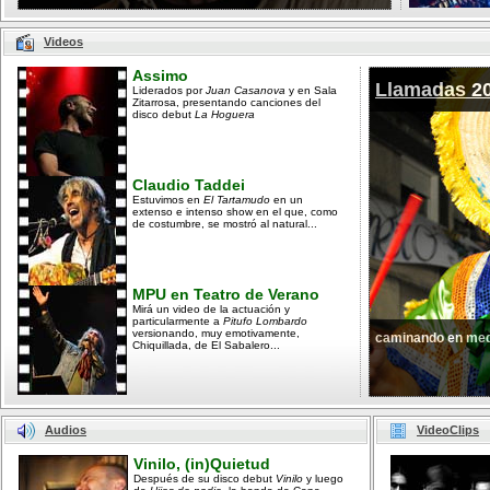
Videos
Assimo
Llamadas 2
Liderados por
Juan Casanova
y en Sala
Zitarrosa, presentando canciones del
disco debut
La Hoguera
Claudio Taddei
Estuvimos en
El Tartamudo
en un
extenso e intenso show en el que, como
de costumbre, se mostró al natural...
MPU en Teatro de Verano
Mirá un video de la actuación y
particularmente a
Pitufo Lombardo
versionando, muy emotivamente,
caminando en med
Chiquillada, de El Sabalero...
Audios
VideoClips
Vinilo, (in)Quietud
Después de su disco debut
Vinilo
y luego