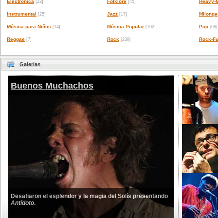
Electrónica
Folklore
Heavy-M
[22]
[45]
Instrumental
Jazz
Milonga
[25]
[17]
Música para Niños
Música Popular
Pop
[14]
[102]
[68]
Reggae
Rock
Rock-Fu
[7]
[239]
Galerias
Buenos Muchachos
Desafiaron el esplendor y la magia del Solís presentando
Antídoto
.