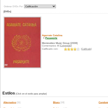
Ordenar DVDs Por:
[DVDs]
Agarrate Catalina
Pasaporte
Montevideo Music Group
[2008]
[Comentalo]
Comentarios:
0
Calificado con:
[Calificalo]
Estilos
[Click en el estilo para ampliar]
Alternativo
Blues
Candom
[11]
[10]