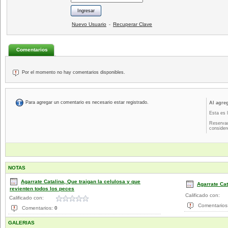
Nuevo Usuario
Recuperar Clave
-
Comentarios
Por el momento no hay comentarios disponibles.
Para agregar un comentario es necesario estar registrado.
Al agre
Esta es 
Reservad
consider
NOTAS
Agarrate Catalina, Que traigan la celulosa y que
Agarrate Cat
revienten todos los peces
Calificado con:
Calificado con:
Comentarios
Comentarios:
0
GALERIAS