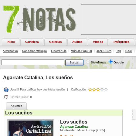
Inicio
Cartelera
Galerías
Audios
Videos
Intérpretes
Alternativo
|
Candombe/Murga
|
Electrónica
|
Música Popular
|
Jazz/Blues
|
Pop
|
Rock
|
SieteNotas
Google
Agarrate Catalina, Los sueños
Upss!!! Para calificar hay que iniciar sesión
|
Calificación:
Comentarios:
0
Apuntes
Los sueños
Los sueños
Agarrate Catalina
Montevideo Music Group
2005
[
]