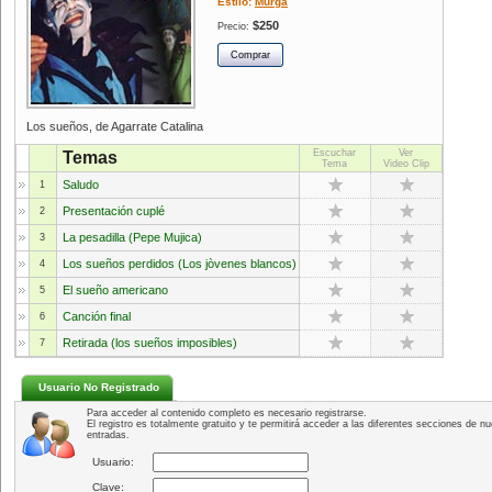
Estilo:
Murga
$250
Precio:
Los sueños, de Agarrate Catalina
Escuchar
Ver
Temas
Tema
Video Clip
Saludo
1
Presentación cuplé
2
La pesadilla (Pepe Mujica)
3
Los sueños perdidos (Los jòvenes blancos)
4
El sueño americano
5
Canción final
6
Retirada (los sueños imposibles)
7
Usuario No Registrado
Para acceder al contenido completo es necesario registrarse.
El registro es totalmente gratuito y te permitirá acceder a las diferentes secciones de nu
entradas.
Usuario:
Clave: