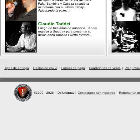
de
Hijos de nadie
, la banda de Cone,
Fafa, Bambino y Cabeza sacude la
monotonía con su último trabajo
Aplastando la calma
...
Claudio Taddei
Luego de tres años de ausencia, Taddei
regresó a Uruguay para presentar su
último disco llamado
Puerto Mestizo...
Tipos de entrega
|
Gastos de envío
|
Formas de pago
|
Condiciones de venta
|
Preguntas
©1999 - 2026 :: DelUruguay
|
Contactarse con nosotros
|
Reportar un pr