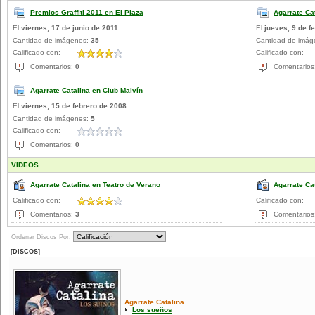
Premios Graffiti 2011 en El Plaza
Agarrate Ca
El
viernes, 17 de junio de 2011
El
jueves, 9 de f
Cantidad de imágenes:
35
Cantidad de imá
Calificado con:
Calificado con:
Comentarios:
0
Comentarios
Agarrate Catalina en Club Malvín
El
viernes, 15 de febrero de 2008
Cantidad de imágenes:
5
Calificado con:
Comentarios:
0
VIDEOS
Agarrate Catalina en Teatro de Verano
Agarrate Ca
Calificado con:
Calificado con:
Comentarios:
3
Comentarios
Ordenar Discos Por:
[DISCOS]
Agarrate Catalina
Los sueños