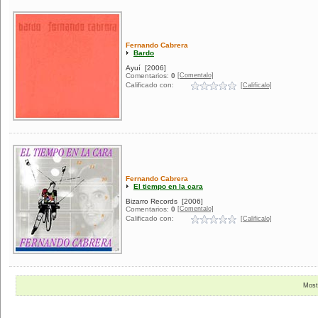
Fernando Cabrera
Bardo
Ayuí
[2006]
[Comentalo]
Comentarios:
0
Calificado con:
[Calificalo]
Fernando Cabrera
El tiempo en la cara
Bizarro Records
[2006]
[Comentalo]
Comentarios:
0
Calificado con:
[Calificalo]
Most