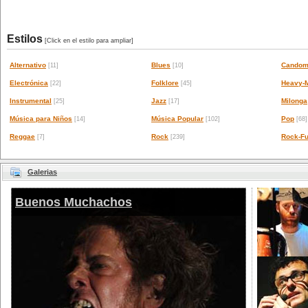
Estilos
[Click en el estilo para ampliar]
Alternativo
Blues
Candom
[11]
[10]
Electrónica
Folklore
Heavy-M
[22]
[45]
Instrumental
Jazz
Milonga
[25]
[17]
Música para Niños
Música Popular
Pop
[14]
[102]
[68]
Reggae
Rock
Rock-Fu
[7]
[239]
Galerias
Buenos Muchachos