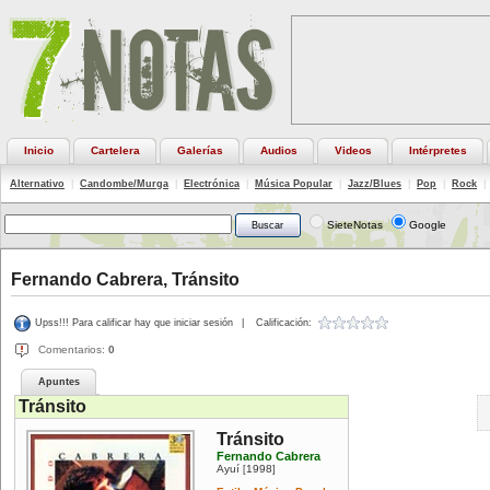
Inicio
Cartelera
Galerías
Audios
Videos
Intérpretes
Alternativo
|
Candombe/Murga
|
Electrónica
|
Música Popular
|
Jazz/Blues
|
Pop
|
Rock
|
SieteNotas
Google
Fernando Cabrera, Tránsito
Upss!!! Para calificar hay que iniciar sesión
|
Calificación:
Comentarios:
0
Apuntes
Tránsito
Tránsito
Fernando Cabrera
Ayuí
1998
[
]