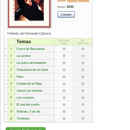
Estilo:
Música Popular
$200
Precio:
Tránsito, de Fernando Cabrera
Escuchar
Ver
Temas
Tema
Video Clip
Fuera de Barcelona
1
La azotea
2
La polca del espiante
3
Chacarera de un triste
4
Para
5
Ciudad de la Plata
6
Literal con tránsito
7
Los cuerpos
8
El mal del sueño
9
Noticias, 5 de dic.
10
Tiroleses
11