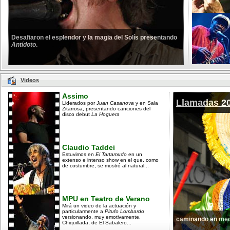
Desafiaron el esplendor y la magia del Solís presentando
Antídoto
.
Videos
Assimo
Llamadas 2
Liderados por
Juan Casanova
y en Sala
Zitarrosa, presentando canciones del
disco debut
La Hoguera
Claudio Taddei
Estuvimos en
El Tartamudo
en un
extenso e intenso show en el que, como
de costumbre, se mostró al natural...
MPU en Teatro de Verano
Mirá un video de la actuación y
particularmente a
Pitufo Lombardo
versionando, muy emotivamente,
caminando en med
Chiquillada, de El Sabalero...