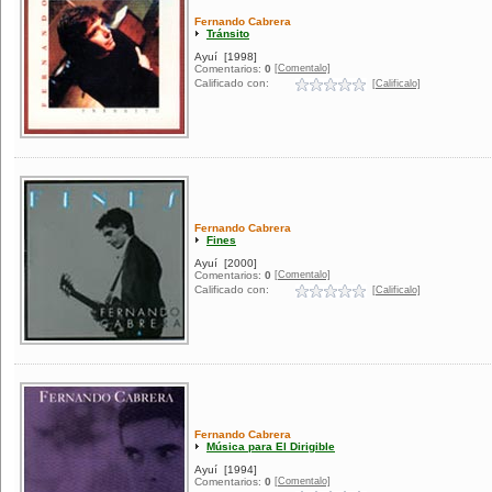
Fernando Cabrera
Tránsito
Ayuí
[1998]
[Comentalo]
Comentarios:
0
Calificado con:
[Calificalo]
Fernando Cabrera
Fines
Ayuí
[2000]
[Comentalo]
Comentarios:
0
Calificado con:
[Calificalo]
Fernando Cabrera
Música para El Dirigible
Ayuí
[1994]
[Comentalo]
Comentarios:
0