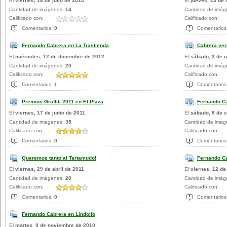
El
viernes, 18 de julio de 2014
El
jueves, 13 de
Cantidad de imágenes:
14
Cantidad de imá
Calificado con:
Calificado con:
Comentarios:
0
Comentarios
Fernando Cabrera en La Trastienda
Cabrera ver
El
miércoles, 12 de diciembre de 2012
El
sábado, 3 de 
Cantidad de imágenes:
20
Cantidad de imá
Calificado con:
Calificado con:
Comentarios:
1
Comentarios
Premios Graffiti 2011 en El Plaza
Fernando Ca
El
viernes, 17 de junio de 2011
El
sábado, 8 de 
Cantidad de imágenes:
35
Cantidad de imá
Calificado con:
Calificado con:
Comentarios:
0
Comentarios
Queremos tanto al Tartamudo!
Fernando C
El
viernes, 29 de abril de 2011
El
viernes, 12 de
Cantidad de imágenes:
20
Cantidad de imá
Calificado con:
Calificado con:
Comentarios:
0
Comentarios
Fernando Cabrera en Lindolfo
El
martes, 9 de noviembre de 2010