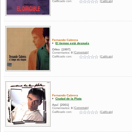
Calificado con:
[Calificalo]
Fernando Cabrera
El tiempo está después
Orfeo
[1997]
[Comentalo]
Comentarios:
0
Calificado con:
[Calificalo]
Fernando Cabrera
Ciudad de la Plata
Ayuí
[2001]
[Comentalo]
Comentarios:
0
Calificado con:
[Calificalo]