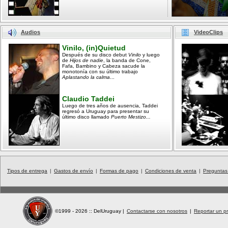
Audios
VideoClips
Vinilo, (in)Quietud
Después de su disco debut
Vinilo
y luego
de
Hijos de nadie
, la banda de Cone,
Fafa, Bambino y Cabeza sacude la
monotonía con su último trabajo
Aplastando la calma
...
Claudio Taddei
Luego de tres años de ausencia, Taddei
regresó a Uruguay para presentar su
último disco llamado
Puerto Mestizo...
Tipos de entrega
|
Gastos de envío
|
Formas de pago
|
Condiciones de venta
|
Preguntas
©1999 - 2026 :: DelUruguay
|
Contactarse con nosotros
|
Reportar un pr