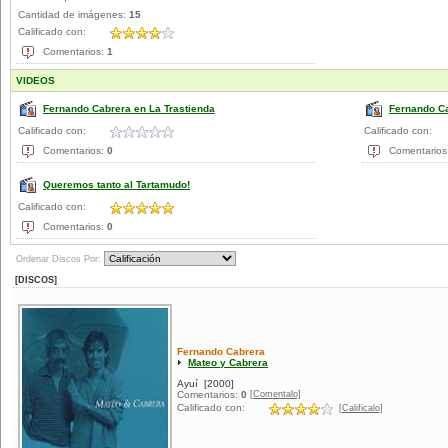
Cantidad de imágenes:
15
Calificado con:
Comentarios:
1
VIDEOS
Fernando Cabrera en La Trastienda
Fernando Ca
Calificado con:
Calificado con:
Comentarios:
0
Comentarios
Queremos tanto al Tartamudo!
Calificado con:
Comentarios:
0
Ordenar Discos Por:
[DISCOS]
Fernando Cabrera
Mateo y Cabrera
Ayuí
[2000]
[Comentalo]
Comentarios:
0
Calificado con:
[Calificalo]