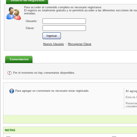
Usuario No Registrado
Para acceder al contenido completo es necesario registrarse.
El registro es totalmente gratuito y te permitirá acceder a las diferentes secciones de nu
entradas.
Usuario:
Clave:
Nuevo Usuario
Recuperar Clave
-
Comentarios
Por el momento no hay comentarios disponibles.
Para agregar un comentario es necesario estar registrado.
Al agre
Esta es 
Reservad
consider
NOTAS