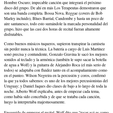
Hombre Oscuro; impecable canción que integrará el próximo
disco del grupo. De ahí en más Los Terapeutas demostraron que
son una banda completa. Bossa Nova, Reggae (covers de Bob
Marley incluido), Blues Barrial, Candombe y hasta un poco de
aire santanesco, todo esto sumándole la marcada personalidad del
grupo, hizo que las casi dos horas de recital fueran altamente
disfrutables.
Como buenos músicos tuqueros, supieron transpirar la camiseta
sin perder nunca la técnica. La batería a cargo de Luis Martínez
sonó precisa y contundente, Gonzalo Gravina le sacó los mejores
sonidos al teclado y la armónica (también le supo sacar la botella
de agua a Wolf) y la guitarra de Alejandro Roca (el más serio de
todos) se adaptaba con fluidez tanto en el acompañamiento como
en el punteo. Wilson Negreira en la percusión y coros, confirmó
la que ya todos sabemos: es uno de los mejores percusionistas del
Uruguay; y Daniel Jaques dio clases de bajo a lo largo de toda la
noche. Alberto Wolf explicaba, antes de empezar cada tema,
como había sido concebida y de que se trataba cada canción,
luego la interpretaba majestuosamente.
Enseguida de empezar el recital, Wolf dijo que "tocar acá es como