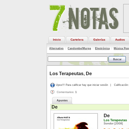
Inicio
Cartelera
Galerías
Audios
Alternativo
|
Candombe/Murga
|
Electrónica
|
Música Pop
Los Terapeutas, De
Upss!!! Para calificar hay que iniciar sesión
|
Calificación:
Comentarios:
1
Apuntes
De
De
Los Terapeutas
Sondor
2008
[
]