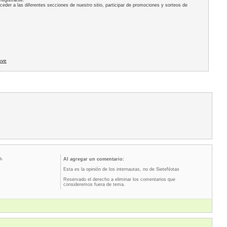
registrarse.
acceder a las diferentes secciones de nuestro sitio, participar de promociones y sorteos de
ave
o.
Al agregar un comentario:
Esta es la opinión de los internautas, no de SieteNotas
Reservado el derecho a eliminar los comentarios que
consideremos fuera de tema.