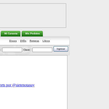
Mi Canasta
Mis Pedidos
Discos
|
DVDs
|
Remeras
|
Libros
:
Clave: