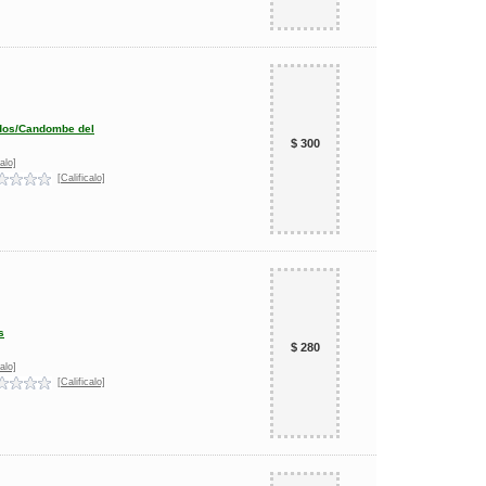
ados/Candombe del
$ 300
alo]
[Calificalo]
s
$ 280
alo]
[Calificalo]