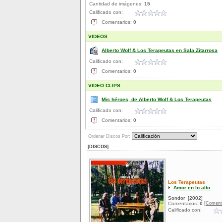
Cantidad de imágenes:
15
Calificado con:
Comentarios:
0
VIDEOS
Alberto Wolf & Los Terapeutas en Sala Zitarrosa
Calificado con:
Comentarios:
0
VIDEO CLIPS
Mis héroes, de Alberto Wolf & Los Terapeutas
Calificado con:
Comentarios:
0
Ordenar Discos Por:
[DISCOS]
Los Terapeutas
Amor en lo alto
Sondor
[2002]
[Coment
Comentarios:
0
Calificado con: