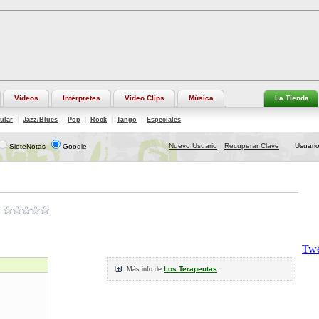
Videos
Intérpretes
Video Clips
Música
La Tienda
ular
|
Jazz/Blues
|
Pop
|
Rock
|
Tango
|
Especiales
Nuevo Usuario
Recuperar Clave
Usuario
SieteNotas
Google
|
Los Terapeutas
Más info de