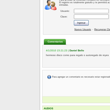
Para acceder al contenido completo es necesario 
El registro es totalmente gratuito y te permitirá 
entradas.
Usuario:
Clave:
Nuevo Usuario
Recuperar Cl
-
Comentarios
4/1/2010 15:21:23
|
Daniel Bello
hermoso disco como para regalo o autoregalo de reyes
Para agregar un comentario es necesario estar registrad
AUDIOS