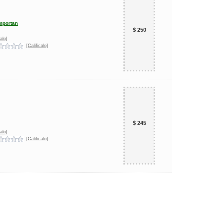
mportan
$ 250
alo]
[Calificalo]
$ 245
alo]
[Calificalo]