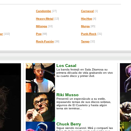
Candombe
Carnaval
[27]
[1]
Heavy-Metal
Hip-Hop
[13]
[4]
Milonga
Murga
[10]
[85]
ar
Pop
Punk-Rock
[102]
[68]
[31]
Rock-Fusión
Tango
[36]
[32]
Los Casal
La banda festejó en Sala Zitarrosa su
primera década de vida grabando en vivo
su cuarto disco y primer dvd.
Riki Musso
Presentó un espectáculo a su estilo,
repasando temas de sus discos solistas,
algunos de El Cuarteto y hasta algún
tema sin terminar...
Chuck Berry
Sigue siendo rocanrol. Mirá y compartí las