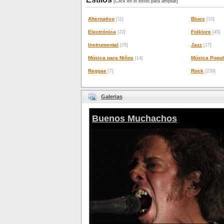
[Click en el estilo para ampliar]
Alternativo
Blues
[11]
[10]
Electrónica
Folklore
[22]
[45]
Instrumental
Jazz
[25]
[17]
Música para Niños
Música Popul
[14]
Reggae
Rock
[7]
[239]
Galerias
Buenos Muchachos