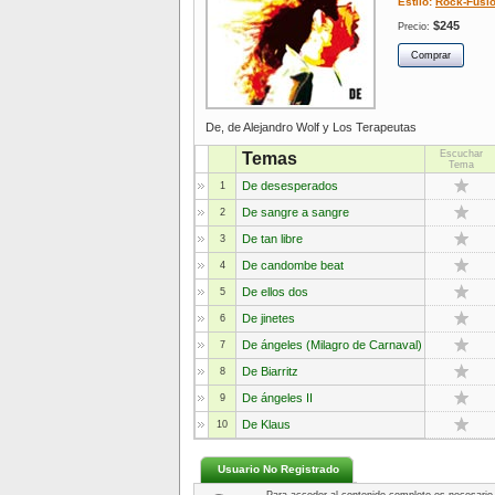
Estilo:
Rock-Fusi
$245
Precio:
De, de Alejandro Wolf y Los Terapeutas
Escuchar
Temas
Tema
De desesperados
1
De sangre a sangre
2
De tan libre
3
De candombe beat
4
De ellos dos
5
De jinetes
6
De ángeles (Milagro de Carnaval)
7
De Biarritz
8
De ángeles II
9
De Klaus
10
Usuario No Registrado