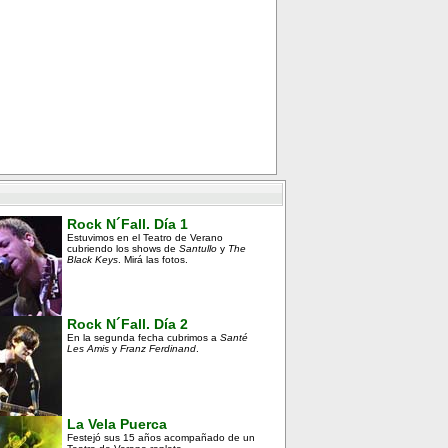
Rock N´Fall. Día 1
Estuvimos en el Teatro de Verano
cubriendo los shows de
Santullo
y
The
Black Keys
. Mirá las fotos.
Rock N´Fall. Día 2
En la segunda fecha cubrimos a
Santé
Les Amis
y
Franz Ferdinand
.
La Vela Puerca
Festejó sus 15 años acompañado de un