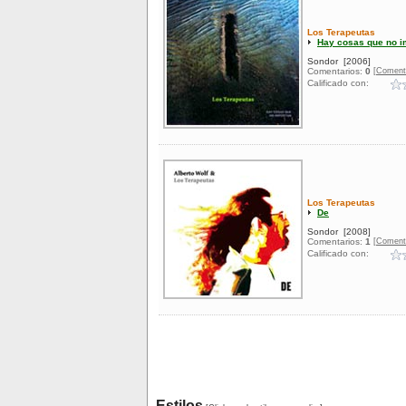
Los Terapeutas
Hay cosas que no i
Sondor
[2006]
[Coment
Comentarios:
0
Calificado con:
Los Terapeutas
De
Sondor
[2008]
[Coment
Comentarios:
1
Calificado con:
Estilos