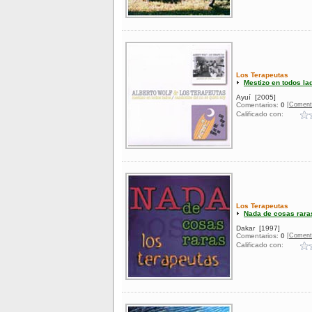
Los Terapeutas
Mestizo en todos l
Ayuí
[2005]
[Coment
Comentarios:
0
Calificado con:
Los Terapeutas
Nada de cosas rara
Dakar
[1997]
[Coment
Comentarios:
0
Calificado con: