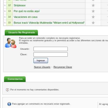
Striptease
12
Por qué no estás aquí
13
Vacaciones en casa
14
Bonus track Videoclip Multimedia "Miriam entró al Hollywood"
15
Usuario No Registrado
Para acceder al contenido completo es necesario registrarse.
El registro es totalmente gratuito y te permitirá acceder a las diferentes secciones de nu
entradas.
Usuario:
Clave:
Nuevo Usuario
Recuperar Clave
-
Comentarios
Por el momento no hay comentarios disponibles.
Para agregar un comentario es necesario estar registrado.
Al agre