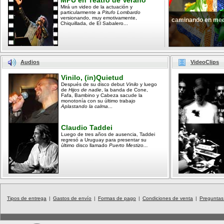
MPU en Teatro de Verano
Mirá un video de la actuación y
particularmente a
Pitufo Lombardo
versionando, muy emotivamente,
caminando en med
Chiquillada, de El Sabalero...
Audios
VideoClips
Vinilo, (in)Quietud
Después de su disco debut
Vinilo
y luego
de
Hijos de nadie
, la banda de Cone,
Fafa, Bambino y Cabeza sacude la
monotonía con su último trabajo
Aplastando la calma
...
Claudio Taddei
Luego de tres años de ausencia, Taddei
regresó a Uruguay para presentar su
último disco llamado
Puerto Mestizo...
Tipos de entrega
|
Gastos de envío
|
Formas de pago
|
Condiciones de venta
|
Preguntas