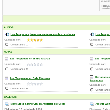
Esta es 
Reservad
consider
AUDIOS
Los Terapeutas, Nuestras vedettes son las canciones
Los Terape
Calificado con:
Calificado con:
Comentarios:
1
Comentarios
NOTAS
Los Terapeutas en Teatro Alianza
Los Terapeut
Calificado con:
Calificado con:
Comentarios:
0
Comentarios
Hay cosas q
Los Terapeutas en Sala Zitarrosa
Terapeutas
Calificado con:
Calificado con:
Comentarios:
0
Comentarios
GALERIAS
Montevideo Sound City en Auditorio del Sodre
Alberto Wol
El
domingo, 17 de julio de 2016
El
viernes, 9 de