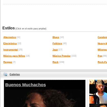
Estilos
[Click en el estilo para ampliar]
Alternativo
Blues
Candom
[11]
[10]
Electrónica
Folklore
Heavy-M
[22]
[45]
Instrumental
Jazz
Milonga
[25]
[17]
Música para Niños
Música Popular
Pop
[14]
[102]
[68]
Reggae
Rock
Rock-Fu
[7]
[239]
Galerias
Buenos Muchachos