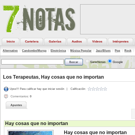
Inicio
Cartelera
Galerías
Audios
Videos
Intérpretes
Alternativo
|
Candombe/Murga
|
Electrónica
|
Música Popular
|
Jazz/Blues
|
Pop
|
Rock
|
SieteNotas
Google
Los Terapeutas, Hay cosas que no importan
Upss!!! Para calificar hay que iniciar sesión
|
Calificación:
Comentarios:
0
Apuntes
Hay cosas que no importan
Hay cosas que no importan