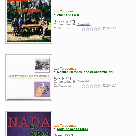
Los Terapeutas
Amor en lo alto
Sondor
[2002]
[Comentalo]
Comentarios:
0
Calificado con:
[Calificalo]
Los Terapeutas
Mestizo en todos lados/Candombe del
Ayuí
[2005]
[Comentalo]
Comentarios:
0
Calificado con:
[Calificalo]
Los Terapeutas
Nada de cosas raras
Dakar
[1997]