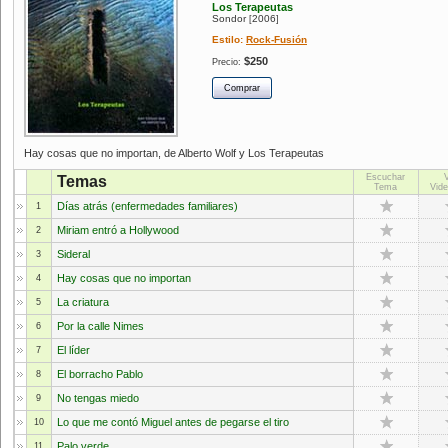
Los Terapeutas
Sondor
2006
[
]
Estilo:
Rock-Fusión
$250
Precio:
Hay cosas que no importan, de Alberto Wolf y Los Terapeutas
Escuchar
Temas
Tema
Vide
Días atrás (enfermedades familiares)
1
Miriam entró a Hollywood
2
Sideral
3
Hay cosas que no importan
4
La criatura
5
Por la calle Nimes
6
El líder
7
El borracho Pablo
8
No tengas miedo
9
Lo que me contó Miguel antes de pegarse el tiro
10
Palo verde
11