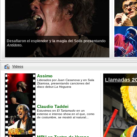
Desafiaron el esplendor y la magia del Solís presentando
Antídoto
.
Videos
Assimo
Llamadas 2
Liderados por
Juan Casanova
y en Sala
Zitarrosa, presentando canciones del
disco debut
La Hoguera
Claudio Taddei
Estuvimos en
El Tartamudo
en un
extenso e intenso show en el que, como
de costumbre, se mostró al natural...