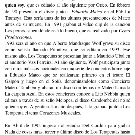
quien soy
, que es editado al año siguiente por Orfeo. En febrero
del 90 presentan el disco junto a
Eduardo Mateo
en el Púb La
Tramoya. Esta sería unas de las ultimas presentaciones de Mateo
antes de su muerte. En 1991 graban el video clip de la canción
Los perros saben dónde está lo bueno, que es realizado por
Cema
Producciones
.
1992 será el año en que Alberto Mandraque Wolf grave su disco
como solista llamado Primitivo, que se editara en 1993. Ese
mismo año, Los Terapeutas se presentan junto a Mauricio Ubal en
el auditorio Vaz Ferreira. Al año siguiente, Wolf participara junto
con otros músicos nacionales en una serie de conciertos homenaje
a Eduardo Mateo que se realizaran; primero en el teatro El
Galpón y luego en el Solís, denominándolos como Concierto
Mateo. También grabaran un disco con temas de Mateo llamado
La carpeta Azul. En estos conciertos conoce a Lito Nebbia quien
editara a través de su sello Melopea, el disco Candombe del no sé
quien soy en Argentina. Un año después, Lito grabara junto a Los
Terapeuta el tema Corazones Musicales.
En Abril de 1995 ingresan al estudio Del Cordón para grabar
Nada de cosas raras, tercer y último disco de Los Terapeutas hasta