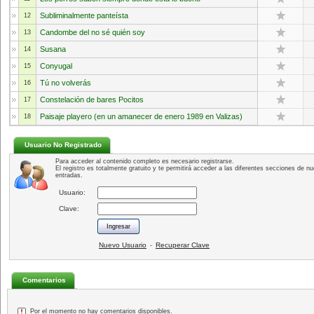
Subliminalmente panteísta
12
Candombe del no sé quién soy
13
Susana
14
Conyugal
15
Tú no volverás
16
Constelación de bares Pocitos
17
Paisaje playero (en un amanecer de enero 1989 en Valizas)
18
Usuario No Registrado
Para acceder al contenido completo es necesario registrarse.
El registro es totalmente gratuito y te permitirá acceder a las diferentes secciones de nu
entradas.
Usuario:
Clave:
Nuevo Usuario
Recuperar Clave
-
Comentarios
Por el momento no hay comentarios disponibles.