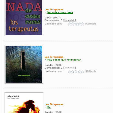
Los Terapeutas
Nada de cosas raras
Dakar
[1997]
[Comentalo]
Comentarios:
0
Calificado con:
[Calificalo]
Los Terapeutas
Hay cosas que no importan
Sondor
[2006]
[Comentalo]
Comentarios:
0
Calificado con:
[Calificalo]
Los Terapeutas
De
Sondor
[2008]