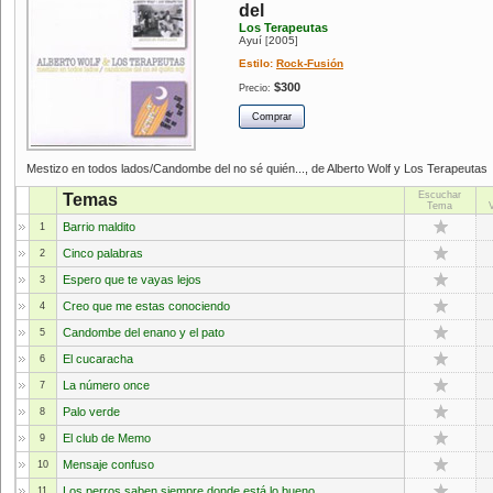
del
Los Terapeutas
Ayuí
2005
[
]
Estilo:
Rock-Fusión
$300
Precio:
Mestizo en todos lados/Candombe del no sé quién..., de Alberto Wolf y Los Terapeutas
Escuchar
Temas
Tema
Barrio maldito
1
Cinco palabras
2
Espero que te vayas lejos
3
Creo que me estas conociendo
4
Candombe del enano y el pato
5
El cucaracha
6
La número once
7
Palo verde
8
El club de Memo
9
Mensaje confuso
10
Los perros saben siempre donde está lo bueno
11