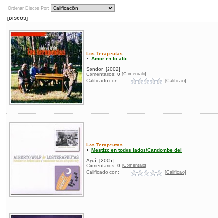
Ordenar Discos Por:
[DISCOS]
Los Terapeutas
Amor en lo alto
Sondor
[2002]
[Comentalo]
Comentarios:
0
Calificado con:
[Calificalo]
Los Terapeutas
Mestizo en todos lados/Candombe del
Ayuí
[2005]
[Comentalo]
Comentarios:
0
Calificado con:
[Calificalo]