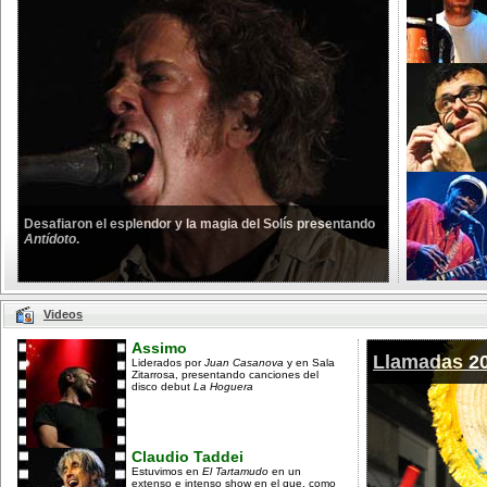
Desafiaron el esplendor y la magia del Solís presentando
Antídoto
.
Videos
Assimo
Llamadas 2
Liderados por
Juan Casanova
y en Sala
Zitarrosa, presentando canciones del
disco debut
La Hoguera
Claudio Taddei
Estuvimos en
El Tartamudo
en un
extenso e intenso show en el que, como