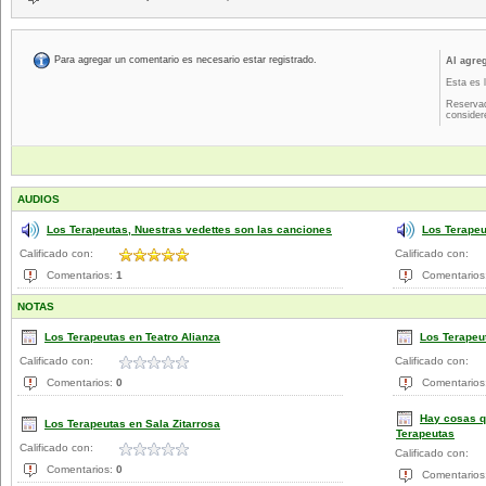
Para agregar un comentario es necesario estar registrado.
Al agre
Esta es 
Reservad
consider
AUDIOS
Los Terapeutas, Nuestras vedettes son las canciones
Los Terape
Calificado con:
Calificado con:
Comentarios:
1
Comentarios
NOTAS
Los Terapeutas en Teatro Alianza
Los Terapeut
Calificado con:
Calificado con:
Comentarios:
0
Comentarios
Hay cosas q
Los Terapeutas en Sala Zitarrosa
Terapeutas
Calificado con:
Calificado con:
Comentarios:
0
Comentarios