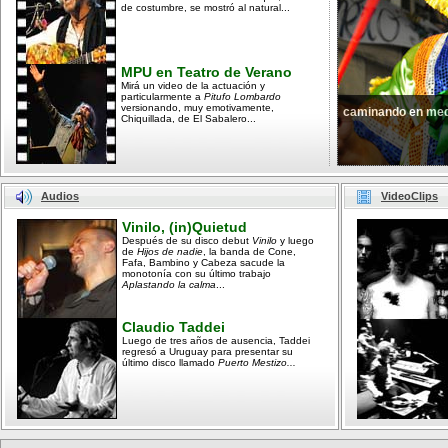
de costumbre, se mostró al natural...
MPU en Teatro de Verano
Mirá un video de la actuación y
particularmente a
Pitufo Lombardo
versionando, muy emotivamente,
caminando en med
Chiquillada, de El Sabalero...
Audios
VideoClips
Vinilo, (in)Quietud
Después de su disco debut
Vinilo
y luego
de
Hijos de nadie
, la banda de Cone,
Fafa, Bambino y Cabeza sacude la
monotonía con su último trabajo
Aplastando la calma
...
Claudio Taddei
Luego de tres años de ausencia, Taddei
regresó a Uruguay para presentar su
último disco llamado
Puerto Mestizo...