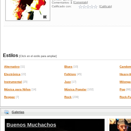
[Comentalo]
Comentarios:
1
Calificado con:
[Calificalo]
Estilos
[Click en el estilo para ampliar]
Alternativo
Blues
Candom
[11]
[10]
Electrónica
Folklore
Heavy-M
[22]
[45]
Instrumental
Jazz
Milonga
[25]
[17]
Música para Niños
Música Popular
Pop
[14]
[102]
[68]
Reggae
Rock
Rock-Fu
[7]
[239]
Galerias
Buenos Muchachos