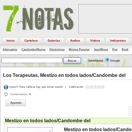
Inicio
Cartelera
Galerías
Audios
Videos
Intérpretes
Alternativo
|
Candombe/Murga
|
Electrónica
|
Música Popular
|
Jazz/Blues
|
Pop
|
Rock
|
SieteNotas
Google
Los Terapeutas, Mestizo en todos lados/Candombe del
Upss!!! Para calificar hay que iniciar sesión
|
Calificación:
Comentarios:
0
Apuntes
Mestizo en todos lados/Candombe del
Mestizo en todos lados/Cand