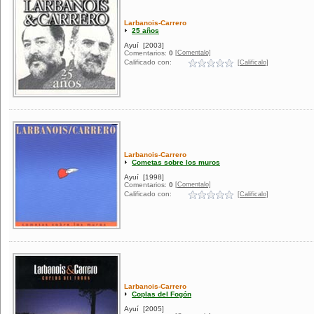
Larbanois-Carrero
25 años
Ayuí
[2003]
[Comentalo]
Comentarios:
0
Calificado con:
[Calificalo]
Larbanois-Carrero
Cometas sobre los muros
Ayuí
[1998]
[Comentalo]
Comentarios:
0
Calificado con:
[Calificalo]
Larbanois-Carrero
Coplas del Fogón
Ayuí
[2005]