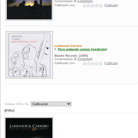
[Comentalo]
Comentarios:
0
Calificado con:
[Calificalo]
Larbanois-Carrero
Pero andando vamos (reedición)
Bizarro Records
[1985]
[Comentalo]
Comentarios:
0
Calificado con:
[Calificalo]
Ordenar DVDs Por:
[DVDs]