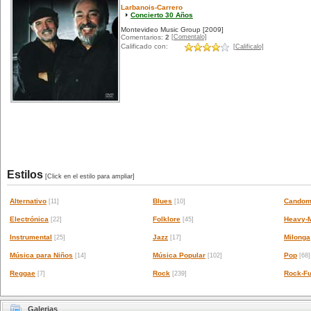
Larbanois-Carrero
Concierto 30 Años
Montevideo Music Group
[2009]
[Comentalo]
Comentarios:
2
Calificado con:
[Calificalo]
Estilos
[Click en el estilo para ampliar]
Alternativo
Blues
Candom
[11]
[10]
Electrónica
Folklore
Heavy-M
[22]
[45]
Instrumental
Jazz
Milonga
[25]
[17]
Música para Niños
Música Popular
Pop
[14]
[102]
[68]
Reggae
Rock
Rock-Fu
[7]
[239]
Galerias