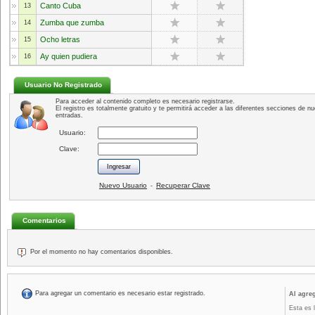
Canto Cuba
13
Zumba que zumba
14
Ocho letras
15
Ay quien pudiera
16
Usuario No Registrado
Para acceder al contenido completo es necesario registrarse.
El registro es totalmente gratuito y te permitirá acceder a las diferentes secciones de nu
entradas.
Usuario:
Clave:
Nuevo Usuario
Recuperar Clave
-
Comentarios
Por el momento no hay comentarios disponibles.
Para agregar un comentario es necesario estar registrado.
Al agre
Esta es 