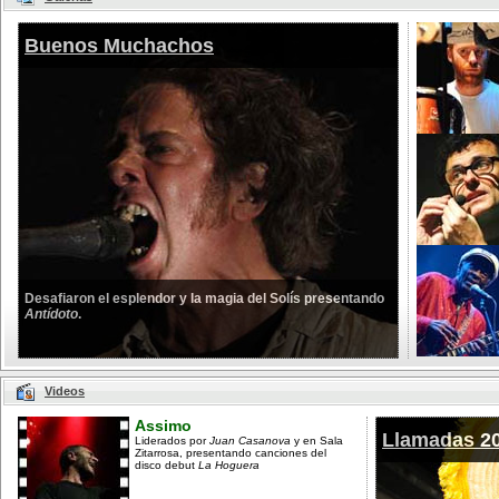
Buenos Muchachos
Desafiaron el esplendor y la magia del Solís presentando
Antídoto
.
Videos
Assimo
Llamadas 2
Liderados por
Juan Casanova
y en Sala
Zitarrosa, presentando canciones del
disco debut
La Hoguera