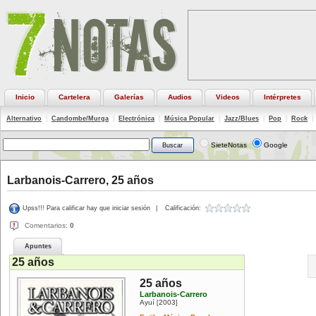
Inicio
Cartelera
Galerías
Audios
Videos
Intérpretes
Alternativo
|
Candombe/Murga
|
Electrónica
|
Música Popular
|
Jazz/Blues
|
Pop
|
Rock
|
SieteNotas
Google
Larbanois-Carrero, 25 años
Upss!!! Para calificar hay que iniciar sesión
|
Calificación:
Comentarios:
0
Apuntes
25 años
25 años
Larbanois-Carrero
Ayuí
2003
[
]