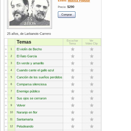
Estilo:
Música Popular
$290
Precio:
25 años, de Larbanois-Carrero
Escuchar
Ver
Temas
Tema
Video Clip
El violín de Becho
1
El ñato Garcia
2
En verde y amarillo
3
Cuando cante el gallo azul
4
Canción de los sueños perdidos
5
Comparsa silenciosa
6
Enemigo público
7
Sus ojos se cerraron
8
Volver
9
Naranjo en flor
10
Santamarta
11
Peludeando
12