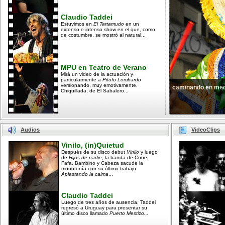
Claudio Taddei
Estuvimos en
El Tartamudo
en un
extenso e intenso show en el que, como
de costumbre, se mostró al natural...
MPU en Teatro de Verano
Mirá un video de la actuación y
particularmente a
Pitufo Lombardo
versionando, muy emotivamente,
caminando en med
Chiquillada, de El Sabalero...
Audios
VideoClips
Vinilo, (in)Quietud
Después de su disco debut
Vinilo
y luego
de
Hijos de nadie
, la banda de Cone,
Fafa, Bambino y Cabeza sacude la
monotonía con su último trabajo
Aplastando la calma
...
Claudio Taddei
Luego de tres años de ausencia, Taddei
regresó a Uruguay para presentar su
último disco llamado
Puerto Mestizo...