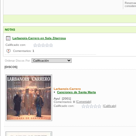
Reservad
consider
NOTAS
Larbanois-Carrero en Sala Zitarrosa
Calificado con:
Comentarios:
1
Ordenar Discos Por:
[DISCOS]
Larbanois-Carrero
Canciones de Santa Marta
Ayuí
[2001]
[Comentalo]
Comentarios:
0
Calificado con:
[Calificalo]