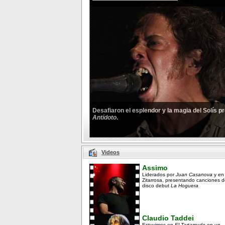
Desafiaron el esplendor y la magia del Solís 
Antídoto
.
Videos
Assimo
Liderados por
Juan Casanova
y en
Zitarrosa, presentando canciones d
disco debut
La Hoguera
Claudio Taddei
Estuvimos en
El Tartamudo
en un