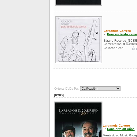
Larbanois-Carrero
Pero andando vamos
Bizarro Records
[1985]
[Coment
Comentarios:
0
Calificado con:
Ordenar DVDs Por:
[DVDs]
Larbanois-Carrero
Concierto 30 Años
Montevideo Music Grou