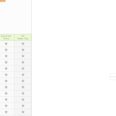
pular
Escuchar
Ver
Tema
Video Clip