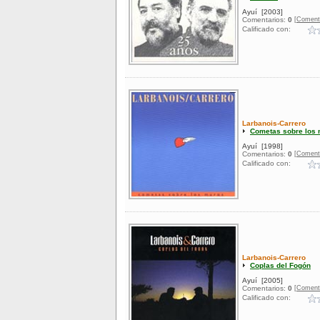
Ayuí
[2003]
[Coment
Comentarios:
0
Calificado con:
Larbanois-Carrero
Cometas sobre los
Ayuí
[1998]
[Coment
Comentarios:
0
Calificado con:
Larbanois-Carrero
Coplas del Fogón
Ayuí
[2005]
[Coment
Comentarios:
0
Calificado con: