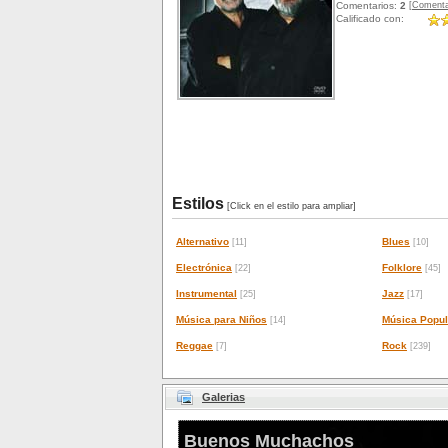
[Comenta
Comentarios:
2
Calificado con:
Estilos
[Click en el estilo para ampliar]
Alternativo
Blues
[11]
[10]
Electrónica
Folklore
[22]
[45]
Instrumental
Jazz
[25]
[17]
Música para Niños
Música Popul
[14]
Reggae
Rock
[7]
[239]
Galerias
Buenos Muchachos