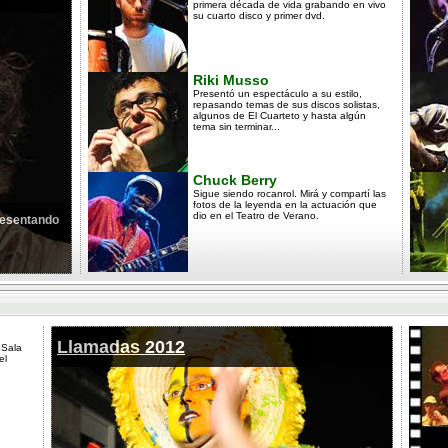
primera década de vida grabando en vivo
su cuarto disco y primer dvd.
Riki Musso
Presentó un espectáculo a su estilo,
repasando temas de sus discos solistas,
algunos de El Cuarteto y hasta algún
tema sin terminar...
Chuck Berry
Sigue siendo rocanrol. Mirá y compartí las
fotos de la leyenda en la actuación que
dio en el Teatro de Verano.
presentando
Llamadas 2012
 Sala
el