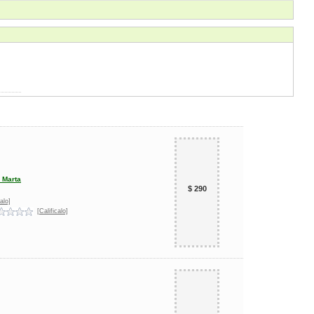
 Marta
$ 290
alo]
[Calificalo]