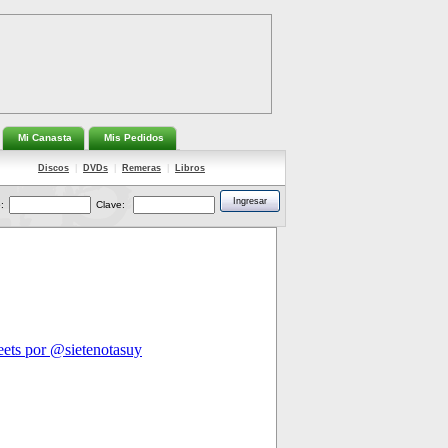
Mi Canasta
Mis Pedidos
Discos
|
DVDs
|
Remeras
|
Libros
:
Clave: