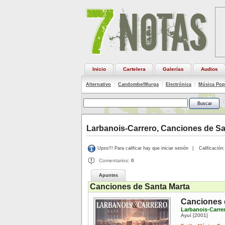
Inicio
Cartelera
Galerías
Audios
Alternativo
|
Candombe/Murga
|
Electrónica
|
Música Pop
Larbanois-Carrero, Canciones de Sa
Upss!!! Para calificar hay que iniciar sesión
|
Calificación:
Comentarios:
0
Apuntes
Canciones de Santa Marta
Canciones 
Larbanois-Carre
Ayuí
2001
[
]