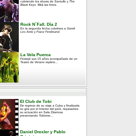
cubriendo los shows de
Santullo
y
The
Black Keys
. Mirá las fotos.
Rock N´Fall. Día 2
En la segunda fecha cubrimos a
Santé
Les Amis
y
Franz Ferdinand
.
La Vela Puerca
Festejó sus 15 años acompañado de un
Teatro de Verano repleto...
El Club de Tobi
De regreso de su viaje a Cuba y finalizada
su gira por el Interior del país, repasamos
su actuación en Sala Zitarrosa
presentando
Tobismo
...
Daniel Drexler y Pablo