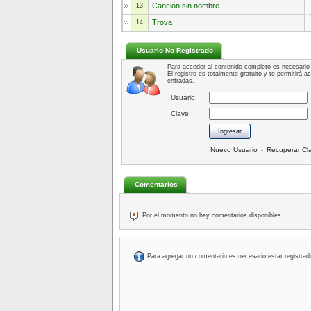
Canción sin nombre
13
Trova
14
Usuario No Registrado
Para acceder al contenido completo es necesario 
El registro es totalmente gratuito y te permitirá 
entradas.
Usuario:
Clave:
Nuevo Usuario
Recuperar Cl
-
Comentarios
Por el momento no hay comentarios disponibles.
Para agregar un comentario es necesario estar registrad