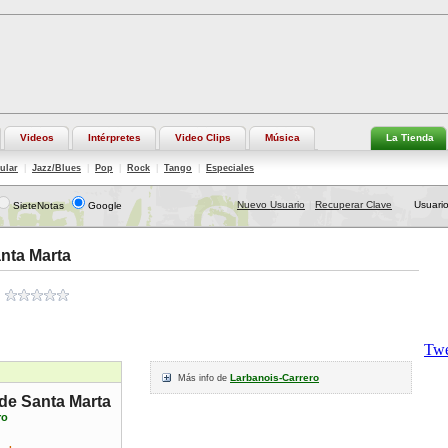
Videos
Intérpretes
Video Clips
Música
La Tienda
ular
|
Jazz/Blues
|
Pop
|
Rock
|
Tango
|
Especiales
Nuevo Usuario
Recuperar Clave
Usuario
SieteNotas
Google
|
nta Marta
Larbanois-Carrero
Más info de
de Santa Marta
ro