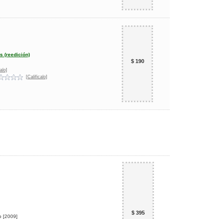
 (reedición)
$ 190
alo]
[Calificalo]
$ 395
p
[2009]