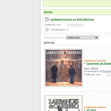
NOTAS
Larbanois-Carrero en Sala Zitarrosa
Calificado con:
Comentarios:
1
Ordenar Discos Por:
[DISCOS]
Larbanois-Carrero
Canciones de Santa
Ayuí
[2001]
[Coment
Comentarios:
0
Calificado con:
Larbanois-Carrero
25 años