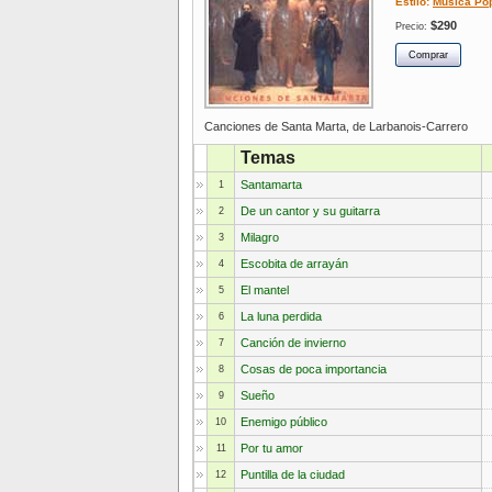
Estilo:
Música Po
$290
Precio:
Canciones de Santa Marta, de Larbanois-Carrero
Temas
Santamarta
1
De un cantor y su guitarra
2
Milagro
3
Escobita de arrayán
4
El mantel
5
La luna perdida
6
Canción de invierno
7
Cosas de poca importancia
8
Sueño
9
Enemigo público
10
Por tu amor
11
Puntilla de la ciudad
12