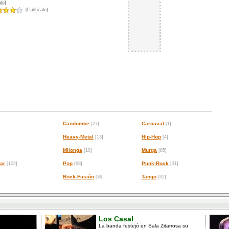
lo]
[Calificalo]
Candombe
Carnaval
[27]
[1]
Heavy-Metal
Hip-Hop
[13]
[4]
Milonga
Murga
[10]
[85]
ar
Pop
Punk-Rock
[102]
[68]
[31]
Rock-Fusión
Tango
[36]
[32]
Los Casal
La banda festejó en Sala Zitarrosa su