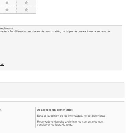
registrarse.
acceder a las diferentes secciones de nuestro sitio, participar de promociones y sorteos de
ave
o.
Al agregar un comentario:
Esta es la opinión de los internautas, no de SieteNotas
Reservado el derecho a eliminar los comentarios que
consideremos fuera de tema.