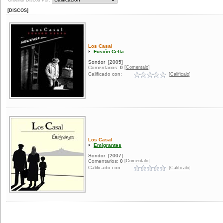
Ordenar Discos Por:
[DISCOS]
Los Casal
Fusión Celta
Sondor
[2005]
[Comentalo]
Comentarios:
0
Calificado con:
[Calificalo]
Los Casal
Emigrantes
Sondor
[2007]
[Comentalo]
Comentarios:
0
Calificado con:
[Calificalo]