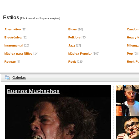
Estilos
[Click en el estilo para ampliar]
Alternativo
Blues
Candom
[11]
[10]
Electrónica
Folklore
Heavy-M
[22]
[45]
Instrumental
Jazz
Milonga
[25]
[17]
Música para Niños
Música Popular
Pop
[14]
[102]
[68]
Reggae
Rock
Rock-Fu
[7]
[239]
Galerias
Buenos Muchachos