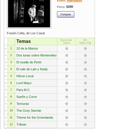
Estilo:
Alternativo
$280
Precio:
Fusión Celta, de Los Casal
Escuchar
Ver
Temas
Tema
Video Clip
10 de la Mansa
1
Dos lunas sobre Montevideo
2
El muelle de Perth
3
El vals de Lain y Keely
4
Hèroe Local
5
Lord Mayo
6
Para M.C.
7
Sueñe y Corre
8
Ternuras
9
The Grey Setchie
10
Theme for the Greenlands
11
Tribute
12