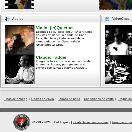
Audios
VideoClips
Vinilo, (in)Quietud
Después de su disco debut
Vinilo
y luego
de
Hijos de nadie
, la banda de Cone,
Fafa, Bambino y Cabeza sacude la
monotonía con su último trabajo
Aplastando la calma
...
Claudio Taddei
Luego de tres años de ausencia, Taddei
regresó a Uruguay para presentar su
último disco llamado
Puerto Mestizo...
Tipos de entrega
|
Gastos de envío
|
Formas de pago
|
Condiciones de venta
|
Preguntas
©1999 - 2026 :: DelUruguay
|
Contactarse con nosotros
|
Reportar un pr