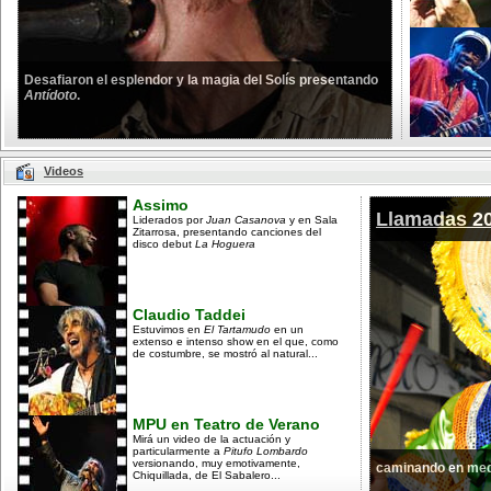
Desafiaron el esplendor y la magia del Solís presentando
Antídoto
.
Videos
Assimo
Llamadas 2
Liderados por
Juan Casanova
y en Sala
Zitarrosa, presentando canciones del
disco debut
La Hoguera
Claudio Taddei
Estuvimos en
El Tartamudo
en un
extenso e intenso show en el que, como
de costumbre, se mostró al natural...
MPU en Teatro de Verano
Mirá un video de la actuación y
particularmente a
Pitufo Lombardo
versionando, muy emotivamente,
caminando en med
Chiquillada, de El Sabalero...