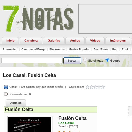
Inicio
Cartelera
Galerías
Audios
Videos
Intérpretes
Alternativo
|
Candombe/Murga
|
Electrónica
|
Música Popular
|
Jazz/Blues
|
Pop
|
Rock
|
SieteNotas
Google
Los Casal, Fusión Celta
Upss!!! Para calificar hay que iniciar sesión
|
Calificación:
Comentarios:
0
Apuntes
Fusión Celta
Fusión Celta
Los Casal
Sondor
2005
[
]