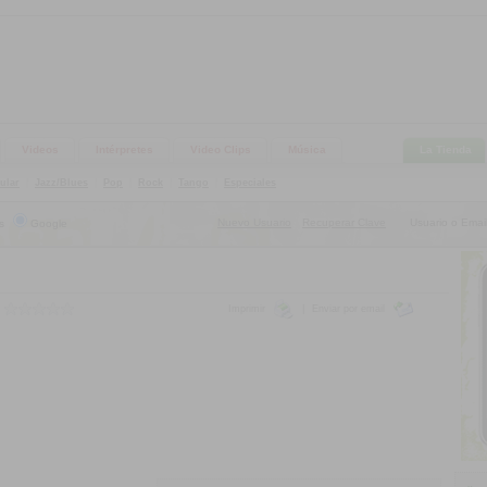
Videos
Intérpretes
Video Clips
Música
La Tienda
ular
|
Jazz/Blues
|
Pop
|
Rock
|
Tango
|
Especiales
Nuevo Usuario
Recuperar Clave
Usuario o Email
s
Google
|
Imprimir
|
Enviar por email