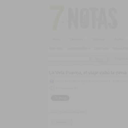
Inicio
Cartelera
Galerías
Audios
Alternativo
|
Candombe/Murga
|
Electrónica
|
Música Pop
SieteNota
La Vela Puerca, el viaje valió la pena
Upss!!! Para calificar hay que iniciar sesión
|
Calificación:
Comentarios:
0
viernes, 29 de agosto de 2003
Apuntes