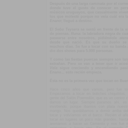
Después de una larga caminata por el corred
donde tuve el gusto de conocer en pe
músicos uruguayos, que casualmente viven
los que molesté porque no veía cuál era la
Enano
; llegué a destino.
El
Seba Teysera
se sentó en frente de la e
de piernas.
Runa
: la labradora negra de cu
pasearse entre nosotros, pidiéndole aten
desde que nació. Es que su dueño se 
muchos días. Se fue a tocar con su banda
dio dos shows para 5.000 personas.
Y como las fiestas puercas siempre son lar
extrañan. Pero se van a tener que ir ac
Vela
sigue creciendo y encendiendo pa
Enano
... esto recién empieza.
Ésta no es la primera vez que tocan en Bue
Hace cinco años que vamos, pero fue to
Empezamos a tocar en boliches chiquititos,
gente del Salón Poerredón, que es un centro cu
darnos un lugar. Siempre paramos ahí, e
invirtiendo, porque íbamos con plata nue
mango. Nos quedábamos a dormir arriba de
tocar y volvíamos en el barco. Recién el 
tocar en lugares un poco más grandes, hast
animamos a hacer un Cemento y nos fue m
animamos a hacer otro. En el segundo C