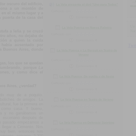
"..
or oscuro del edificio,
La Vela presenta el dvd "Uno para Todos"
man
rsona a un montón de
Calificado con:
 en el mismo lugar y a
 puerta de la casa del
Comentarios:
0
Un 
La Vela Puerca en Nueva Palmira
stufa a leña y se cruzó
Nac
Calificado con:
atro años, no dejaba de
ción a quien la cuida
Comentarios:
0
había ausentado por
 a Buenos Aires, donde
La Vela Puerca y La Bersuit en Teatro de
Verano
Calificado con:
gas, los que se quedan
Comentarios:
0
ostumbrando, porque
La
siones, y como dice
el
La Vela Puerca, De vuelta y de fiesta
Calificado con:
nos Aires, ¿verdad?
Comentarios:
0
do muy de a poquito.
 boliches de amigos. La
La Vela Puerca en Teatro de Verano
ltural, fue la primera en
Calificado con:
s como casa. Y bueno,
Comentarios:
4
stra y no ganábamos un
l escenario después de
año pasado empezamos a
La Vela Puerca en Defensor Sporting
a llegar a Cemento. Nos
Calificado con:
uy bien, entonces nos
emento entraron 2.200
Comentarios:
1