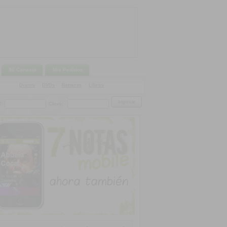
Mi Canasta
Mis Pedidos
Discos
|
DVDs
|
Remeras
|
Libros
:
Clave: