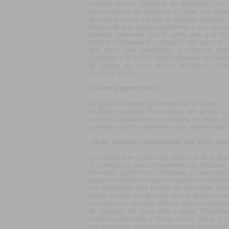
mandan discos Universal de Argentina con U
pero nosotros no teníamos ni idea, nos ent
que viene se va a editar en España también.
historia de que siempre queremos ir con la ban
editado; queremos que la gente vea a la ba
editó en Alemania la compañía nos puso en 
que tiene una productora y organiza toq
contactos y al loco le gustó la banda, nos lla
56 toques en cinco países diferentes: Alem
Austria y Suiza.
¿Cómo pagaron todo?
La gira se sustentó por medio de los toques. L
se bancó tocando. Pero bueno, nos quedó la p
nosotros. Igualmente la compañía en algún as
quedarse quieto esperando a que alguien haga 
¿Hubo miedos y expectativas por tocar ante 
Vos sabés que cuando nos dijeron lo de la gira
Son prejuicios que sinceramente los teníamos
tremendo, agite mismo. Después yo pensando u
prejuicios puede ser que son pueblos totalment
era totalmente nulo porque no entendían nad
pronto es más frío que allá. Acá la gente cuand
no mueven ni la patita. Allá es todo lo contrar
de Uruguay, los locos iban a agitar. Esperaba
tiraban la chancleta y bueno, vamo´ arriba. Y
que teníamos. Igualmente no era lo mismo toca