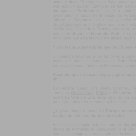
unirse y decir:
"Vamos a tirar todas juntas p
sino esto no existe".
Entonces se han dado si
por ejemplo
Emiliano
me invitó a cantar 
presentaron el disco en el Teatro de Verano
Tabaré
, al
Casanova
... es un ida y vuelta.
Juan Casanova
en el Stella y éramos mil: es
los
Buitres
, Quico de la
Trotsky
, estaba yo, e
estaba
Emiliano
, el
Mandrake Wolf
. Y la p
es la parte que está buena y me alegra muchís
Y con las murgas también hay muy buena r
Sí, siempre llevamos a los tambores a todo
hecho acá muchas cosas con los
Chin Chi
tampoco tocamos mucho en Montevideo últim
Hace pila que no tocan. Capaz algún toque
ahí...
Eso estaría bueno. Una vuelta tocamos...
Tocamos
Once Tiros
,
Bufón
y
El Limón
. 
noche
La Vela
era
El Limón
. Igual no nos sa
ya sabía... nosotros somos muy bocazas.
¿Y para llegar a tocar en Europa tuviero
bandas de allá o se dio por otro lado?
Fue una cosa medio extraña. Todo se dio por
discos en Alemania: el "
Deskarado"
y el "
De 
cómo... supongo que debe ser por la histor