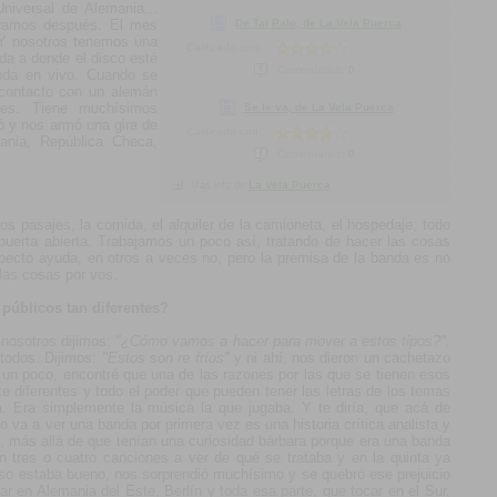
niversal de Alemania...
De Tal Palo, de La Vela Puerca
eramos después. El mes
 Y nosotros tenemos una
Calificado con:
da a donde el disco esté
Comentarios:
0
nda en vivo. Cuando se
contacto con un alemán
ues. Tiene muchísimos
Se le va, de La Vela Puerca
mó y nos armó una gira de
Calificado con:
ania, República Checa,
Comentarios:
0
La Vela Puerca
Más info de
os pasajes, la comida, el alquiler de la camioneta, el hospedaje; todo
uerta abierta. Trabajamos un poco así, tratando de hacer las cosas
pecto ayuda, en otros a veces no, pero la premisa de la banda es no
las cosas por vos.
públicos tan diferentes?
 nosotros dijimos:
"¿Cómo vamos a hacer para mover a estos tipos?".
 todos. Dijimos:
"Estos son re fríos"
y ni ahí, nos dieron un cachetazo
n poco, encontré que una de las razones por las que se tienen esos
e diferentes y todo el poder que pueden tener las letras de los temas
a. Era simplemente la música la que jugaba. Y te diría, que acá de
o va a ver una banda por primera vez es una historia crítica analista y
io, más allá de que tenían una curiosidad bárbara porque era una banda
n tres o cuatro canciones a ver de qué se trataba y en la quinta ya
 eso estaba bueno, nos sorprendió muchísimo y se quebró ese prejuicio
r en Alemania del Este, Berlín y toda esa parte, que tocar en el Sur,