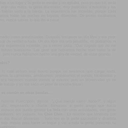
bas a un lugar y la gente te miraba y no agitaba, pero yo que sé, en la
 eran una masa, la gente alucinante, muy parecidos a nosotros y los
habían visto a la banda. La experiencia fue increíble, porque cada
amos todas las noches en lugares diferentes. De pronto tocábamos
mo, nunca sabías lo que iba a pasar.
medio como anestesiados. Después teníamos un día libre y era peor.
r de verdad o nada. Un día libre era una pesadilla, no podíamos ni
na experiencia increíble, yo a veces jodía:
"Qué cagada que no me
 estuvo buenísimo. Las giras que habíamos hecho eran como la de
, pero nunca habíamos hecho una gira de verdad, de estar girando.
lados?
á, lo cual estuvo muy bueno porque no teníamos que cargar nada.
bamos la camioneta, armábamos, probábamos el sonido, tocábamos y
 acá hacemos cuando vamos al exterior, pero en Montevideo yo no
e trabajo y yo me saco un peso de encima (risas).
 es común en otras bandas...
o hicimos
Puercópolis
dijimos:
"¿Qué mierda vamo´ hacer?",
y algún
s ahí, empezando a charlar, llamamos a gente amiga que hacía
l espacio que pueda generar
La Vela
con otras actividades, con gente
labares, los juglares, los
Chin Chin
... La relación que tenemos con
 dos discos diferentes... Todo eso es la parte sazonable y divertida
te seis meses para hacer un toque y ver a toda la gente poniendo su
buenísimo.