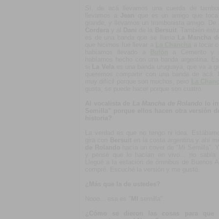
Sí, de acá llevamos una cuerda de tamb
llevamos a
Jean
que es un amigo que toca l
grande, y llevamos un trombonista amigo. De 
Cordera
y al
Dani
de la
Bersuit
. También estu
es de una banda que se llama
La Mancha d
que hicimos fue llevar a
La Chancha
a tocar c
habíamos llevado a
Bufón
a Cemento y el
habíamos hecho con una banda argentina. Es
si
La Vela
es una banda uruguaya, que va a gen
queremos compartir con una banda de acá. 
muy difícil porque son muchos, pero
La Chan
gusta, se puede hacer porque son cuatro.
Al vocalista de
La Mancha de Rolando
lo in
Semilla" porque ellos hacen otra versión 
historia?
La verdad es que no tengo ni idea. Estábam
gira con
Bersuit
en la costa argentina y ahí 
de Rolando
hacía un cover de "Mi Semilla". 
y pensé que lo hacían en vivo... no sabía 
Llegué a la estación de ómnibus de Buenos Ai
compré. Escuché la versión y me gustó.
¿Más que la de ustedes?
Nooo... esa es "
MI
semilla".
¿Cómo se dieron las cosas para que t