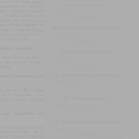
ara el mismo lado porque
Cantidad de imágenes:
18
tuaciones de invitarse,
tres canciones cuando
Calificado con:
, nosotros invitamos al
Comentarios:
0
 El otro día tocamos con
taba el
Pepe Rambao
de
La Vela Puerca en Sala Breogain - Vigo
staba el
Ozzy
de
Bufón
,
asamos alucinante y eso
Calificado con:
imo que sea así.
Comentarios:
1
elación, ¿verdad?
Mi tensión, de La Vela Puerca
s lados. Ahora no hemos
Calificado con:
n,
pero ya van a salir...
Comentarios:
0
amente.
Canción Para Uno, de La Vela Puerca
 medio clandestino por
Calificado con:
Comentarios:
0
 nos pusimos
El Limón
.
Fue en Amarcord y esa
¿Ves?, de La Vela Puerca
lió muy canuto, la gente
Calificado con:
Comentarios:
0
n que contactarse con
Solo una paredón, de La Vela Puerca
que se editaron los dos
Calificado con:
Bichos y Flores"
. No sé
Comentarios:
0
ia de Universal, que se