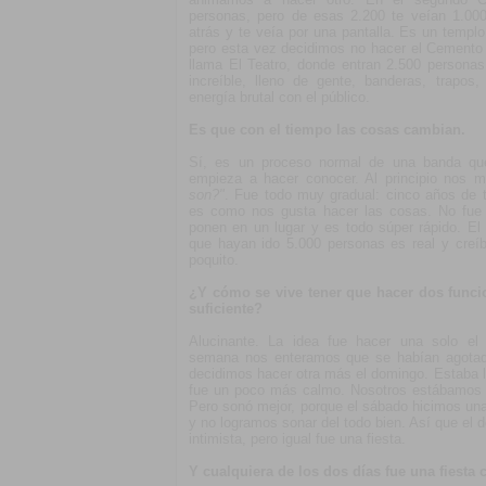
personas, pero de esas 2.200 te veían 1.000
atrás y te veía por una pantalla. Es un templo
pero esta vez decidimos no hacer el Cemento 
llama El Teatro, donde entran 2.500 personas
increíble, lleno de gente, banderas, trapos
energía brutal con el público.
Es que con el tiempo las cosas cambian.
Sí, es un proceso normal de una banda qu
empieza a hacer conocer. Al principio nos 
son?"
. Fue todo muy gradual: cinco años de t
es como nos gusta hacer las cosas. No fue 
ponen en un lugar y es todo súper rápido. El
que hayan ido 5.000 personas es real y creí
poquito.
¿Y cómo se vive tener que hacer dos func
suficiente?
Alucinante. La idea fue hacer una solo el
semana nos enteramos que se habían agotado
decidimos hacer otra más el domingo. Estaba ll
fue un poco más calmo. Nosotros estábamos 
Pero sonó mejor, porque el sábado hicimos un
y no logramos sonar del todo bien. Así que el
intimista, pero igual fue una fiesta.
Y cualquiera de los dos días fue una fiesta 