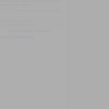
.nosotros sentimos que sí tenemos la sartén por el
go; pero es otra sartén".
Sebastián Teysera (La Vela Puerca), 10/2001
día como hoy, pero de
1926
...
ía en Paysandú Aníbal Sampayo
Tweets por @Html.Raw("@sietenotasuy")