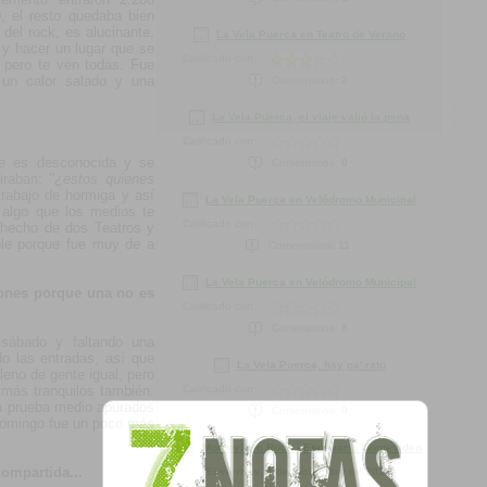
, el resto quedaba bien
 del rock, es alucinante,
La Vela Puerca en Teatro de Verano
y hacer un lugar que se
Calificado con:
 pero te ven todas. Fue
, un calor salado y una
Comentarios:
2
La Vela Puerca, el viaje valió la pena
Calificado con:
e es desconocida y se
Comentarios:
0
miraban:
"¿estos quienes
rabajo de hormiga y así
La Vela Puerca en Velódromo Municipal
algo que los medios te
Calificado con:
 hecho de dos Teatros y
ble porque fue muy de a
Comentarios:
11
La Vela Puerca en Velódromo Municipal
iones porque una no es
Calificado con:
Comentarios:
8
 sábado y faltando una
 las entradas, así que
La Vela Puerca, hay pa' rato
eno de gente igual, pero
más tranquilos también.
Calificado con:
a prueba medio apurados
Comentarios:
0
 domingo fue un poco más
Montevideo Rock - Escenario Montevideo
compartida...
El
viernes, 1 de diciembre de 2017