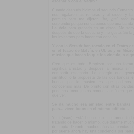
escenario con
el Negro
?
Cuando después hicimos el segundo Cemento 
nos regalaron las remeras y el disco, y ta,
permiso pero me dijeron
"bo, ¿ta´ todo 
sorprendió porque nunca pensé que una banda 
La Vela
para grabarlo en un disco. Me sorp
después de que la escuché y me gustó. Se la 
los invitamos para hacer esa canción.
Y con la
Bersuit
han tocado en el Teatro de 
en el Teatro de Malvín, en Obras y en Méxic
música que hacen lo que los vincula, o alg
Creo que es todo. Empieza por una forma 
significa amistad y después la música sin 
compartir escenario. La energía que gene
similitud, o la propuesta de las dos bandas 
bueno, por la música es que pudimos c
conocernos más. De pronto con otras banda
podemos tocar juntos porque la música que
que ver.
Se da mucho esa amistad entre bandas, 
país... viven todos en el mismo edificio...
Y sí (risas). Está bueno eso... estamos tod
tratando de hacer lo mismo, que durante much
de utopía. Durante muchos años las bandas no
por suerte ahora hay una conciencia por part