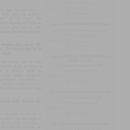
Cantidad de imágenes:
40
Calificado con:
fue que los conocimos y
 todo bien, no pidieron
Comentarios:
0
bien?"
y
"sí, dale"
. Me
iba a agarrar un tema de
La Vela Puerca en Teatro de Verano
rendió para bien y más
El
martes, 30 de noviembre de 2010
jugaron también, así que
Cantidad de imágenes:
32
Calificado con:
Verano allá por el ‘99,
Comentarios:
1
o. ¿Te parece que es la
o más?
La Vela Puerca y No Te Va Gustar en
Estadio Charrúa
de pensar, por lo que
El
sábado, 11 de octubre de 2008
ninguna duda te lleva a
ra la música tiene su
Cantidad de imágenes:
20
es muy similar; entonces
Calificado con:
ompartir escenario y
Comentarios:
1
s somos amigos pero no
 hacemos no tiene nada
La Vela Puerca en Sala Breogain - Vigo
El
sábado, 19 de abril de 2008
sobre todo dentro del
Cantidad de imágenes:
15
Calificado con:
os haciendo lo mismo, o
Comentarios:
0
os años fue una especie
 se llevaban muy bien y
La Vela Puerca en Teatro de Verano
e de todas las bandas de
El
domingo, 5 de marzo de 2000