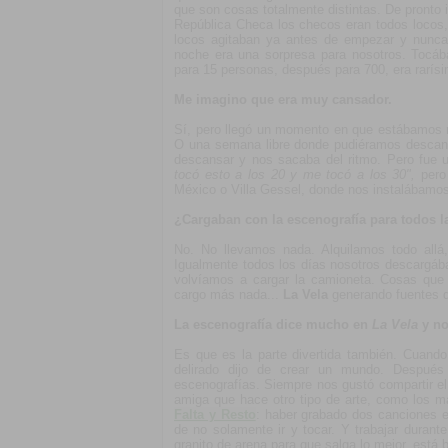
que son cosas totalmente distintas. De pronto i
República Checa los checos eran todos locos,
locos agitaban ya antes de empezar y nunca 
noche era una sorpresa para nosotros. Tocáb
para 15 personas, después para 700, era rarísi
Me imagino que era muy cansador.
Sí, pero llegó un momento en que estábamos 
O una semana libre donde pudiéramos descansa
descansar y nos sacaba del ritmo. Pero fue u
tocó esto a los 20 y me tocó a los 30",
pero
México o Villa Gessel, donde nos instalábamos
¿Cargaban con la escenografía para todos 
No. No llevamos nada. Alquilamos todo all
Igualmente todos los días nosotros descargá
volvíamos a cargar la camioneta. Cosas que
cargo más nada...
La Vela
generando fuentes d
La escenografía dice mucho en
La Vela
y no
Es que es la parte divertida también. Cuand
delirado dijo de crear un mundo. Despué
escenografías. Siempre nos gustó compartir e
amiga que hace otro tipo de arte, como los ma
Falta y Resto
: haber grabado dos canciones en
de no solamente ir y tocar. Y trabajar duran
granito de arena para que salga lo mejor, está 