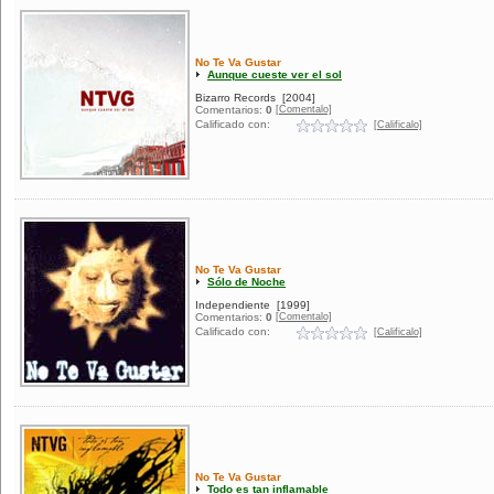
No Te Va Gustar
Aunque cueste ver el sol
Bizarro Records
[2004]
[Comentalo]
Comentarios:
0
Calificado con:
[Calificalo]
No Te Va Gustar
Sólo de Noche
Independiente
[1999]
[Comentalo]
Comentarios:
0
Calificado con:
[Calificalo]
No Te Va Gustar
Todo es tan inflamable