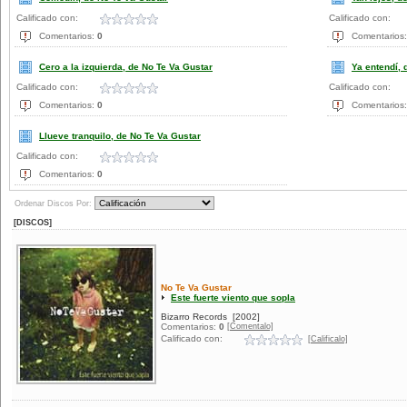
Calificado con:
Calificado con:
Comentarios:
0
Comentarios
Cero a la izquierda, de No Te Va Gustar
Ya entendí, 
Calificado con:
Calificado con:
Comentarios:
0
Comentarios
Llueve tranquilo, de No Te Va Gustar
Calificado con:
Comentarios:
0
Ordenar Discos Por:
[DISCOS]
No Te Va Gustar
Este fuerte viento que sopla
Bizarro Records
[2002]
[Comentalo]
Comentarios:
0
Calificado con:
[Calificalo]