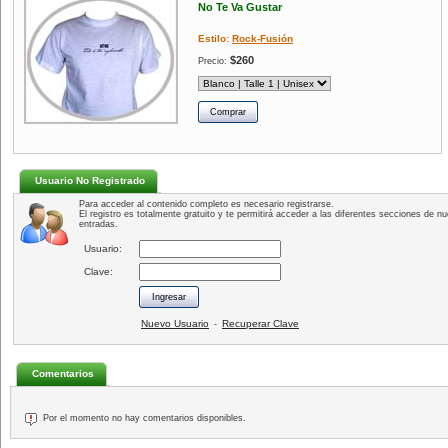
No Te Va Gustar
Estilo:
Rock-Fusión
$260
Precio:
Usuario No Registrado
Para acceder al contenido completo es necesario registrarse.
El registro es totalmente gratuito y te permitirá acceder a las diferentes secciones de nu
entradas.
Usuario:
Clave:
Nuevo Usuario
Recuperar Clave
-
Comentarios
Por el momento no hay comentarios disponibles.