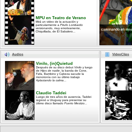
MPU en Teatro de Verano
Mirá un video de la actuación y
particularmente a
Pitufo Lombardo
versionando, muy emotivamente,
caminando en med
Chiquillada, de El Sabalero...
Audios
VideoClips
Vinilo, (in)Quietud
Después de su disco debut
Vinilo
y luego
de
Hijos de nadie
, la banda de Cone,
Fafa, Bambino y Cabeza sacude la
monotonía con su último trabajo
Aplastando la calma
...
Claudio Taddei
Luego de tres años de ausencia, Taddei
regresó a Uruguay para presentar su
último disco llamado
Puerto Mestizo...