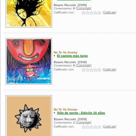
Bizarro Records
[2006]
[Comentalo]
Comentarios:
0
Calificado con:
[Calificalo]
No Te Va Gustar
El camino más largo
Bizarro Records
[2008]
[Comentalo]
Comentarios:
0
Calificado con:
[Calificalo]
No Te Va Gustar
Sólo de noche - Edición 10 años
Bizarro Records
[2009]
[Comentalo]
Comentarios:
1
Calificado con:
[Calificalo]