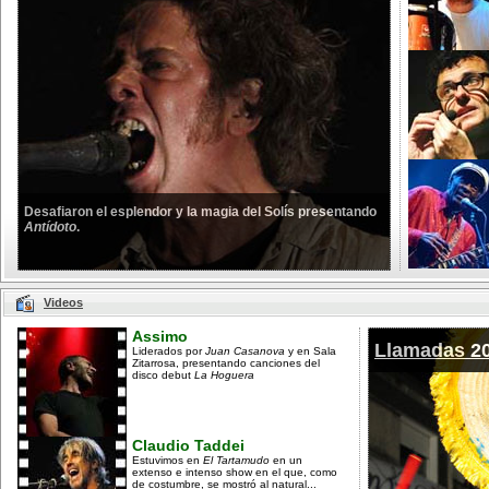
Desafiaron el esplendor y la magia del Solís presentando
Antídoto
.
Videos
Assimo
Llamadas 2
Liderados por
Juan Casanova
y en Sala
Zitarrosa, presentando canciones del
disco debut
La Hoguera
Claudio Taddei
Estuvimos en
El Tartamudo
en un
extenso e intenso show en el que, como
de costumbre, se mostró al natural...