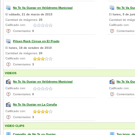
No Te Va Gustar en Velódromo Municipal
No Te Va Gus
El
sábado, 21 de marzo de 2015
El
lunes, 5 de jun
Cantidad de imágenes:
25
Cantidad de imág
Calificado con:
Calificado con:
Comentarios:
0
Comentarios
Pilsen Rock Circus en El Prado
El
lunes, 18 de octubre de 2010
Cantidad de imágenes:
20
Calificado con:
Comentarios:
3
VIDEOS
No Te Va Gustar en Velódromo Municipal
No Te Va Gu
Calificado con:
Calificado con:
Comentarios:
0
Comentarios
No Te Va Gustar en La Coruña
Calificado con:
Comentarios:
3
VIDEO CLIPS
Comodín, de No Te va Gustar
Tan lejos, d