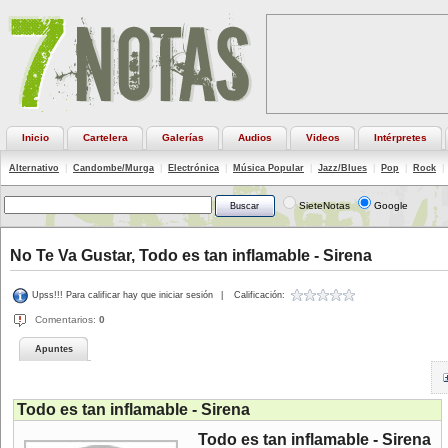
Inicio
Cartelera
Galerías
Audios
Videos
Intérpretes
Alternativo
|
Candombe/Murga
|
Electrónica
|
Música Popular
|
Jazz/Blues
|
Pop
|
Rock
|
SieteNotas
Google
No Te Va Gustar, Todo es tan inflamable - Sirena
Upss!!! Para calificar hay que iniciar sesión
|
Calificación:
Comentarios:
0
Apuntes
Todo es tan inflamable - Sirena
Todo es tan inflamable - Sirena