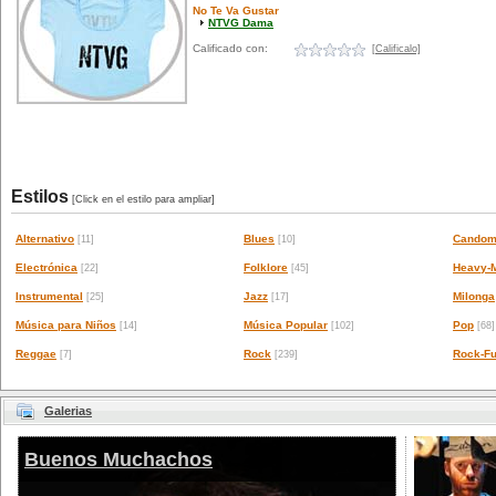
No Te Va Gustar
NTVG Dama
Calificado con:
[Calificalo]
Estilos
[Click en el estilo para ampliar]
Alternativo
Blues
Candom
[11]
[10]
Electrónica
Folklore
Heavy-M
[22]
[45]
Instrumental
Jazz
Milonga
[25]
[17]
Música para Niños
Música Popular
Pop
[14]
[102]
[68]
Reggae
Rock
Rock-Fu
[7]
[239]
Galerias
Buenos Muchachos