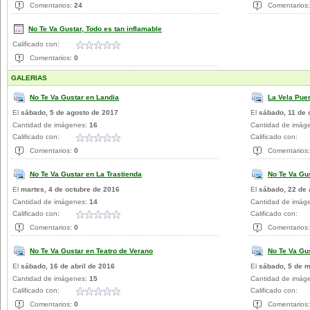
Comentarios:
24
Comentarios
No Te Va Gustar, Todo es tan inflamable
Calificado con:
Comentarios:
0
GALERIAS
No Te Va Gustar en Landia
La Vela Pue
El
sábado, 5 de agosto de 2017
El
sábado, 11 de 
Cantidad de imágenes:
16
Cantidad de imág
Calificado con:
Calificado con:
Comentarios:
0
Comentarios
No Te Va Gustar en La Trastienda
No Te Va Gu
El
martes, 4 de octubre de 2016
El
sábado, 22 de 
Cantidad de imágenes:
14
Cantidad de imág
Calificado con:
Calificado con:
Comentarios:
0
Comentarios
No Te Va Gustar en Teatro de Verano
No Te Va Gu
El
sábado, 16 de abril de 2016
El
sábado, 5 de 
Cantidad de imágenes:
15
Cantidad de imág
Calificado con:
Calificado con:
Comentarios:
0
Comentarios