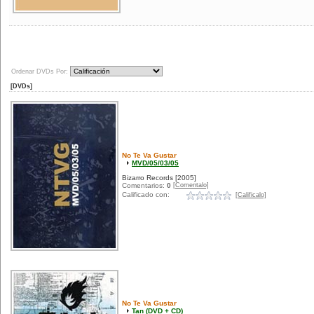
Ordenar DVDs Por:
[DVDs]
No Te Va Gustar
MVD/05/03/05
Bizarro Records
[2005]
[Comentalo]
Comentarios:
0
Calificado con:
[Calificalo]
No Te Va Gustar
Tan (DVD + CD)