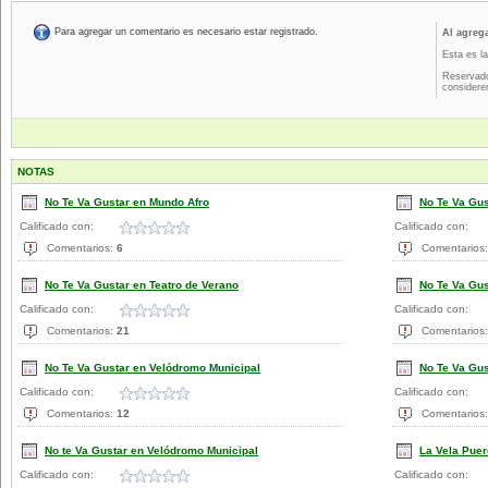
Para agregar un comentario es necesario estar registrado.
Al agreg
Esta es la
Reservado
considere
NOTAS
No Te Va Gustar en Mundo Afro
No Te Va Gus
Calificado con:
Calificado con:
Comentarios:
6
Comentarios
No Te Va Gustar en Teatro de Verano
No Te Va Gus
Calificado con:
Calificado con:
Comentarios:
21
Comentarios
No Te Va Gustar en Velódromo Municipal
No Te Va Gust
Calificado con:
Calificado con:
Comentarios:
12
Comentarios
No te Va Gustar en Velódromo Municipal
La Vela Puer
Calificado con:
Calificado con: