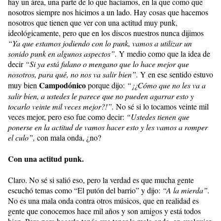
hay un área, una parte de lo que hacíamos, en la que como que
nosotros siempre nos hicimos a un lado. Hay cosas que hacemos
nosotros que tienen que ver con una actitud muy punk,
ideológicamente, pero que en los discos nuestros nunca dijimos
“Ya que estamos jodiendo con lo punk, vamos a utilizar un
sonido punk en algunos aspectos”.
Y medio como que la idea de
decir
“Si ya está fulano o mengano que lo hace mejor que
nosotros, para qué, no nos va salir bien”.
Y en ese sentido estuvo
Campodónico
muy bien
porque dijo:
“¡¿Cómo que no les va a
salir bien, a ustedes le parece que no pueden agarrar esto y
tocarlo veinte mil veces mejor?!”.
No sé si lo tocamos veinte mil
veces mejor, pero eso fue como decir:
“Ustedes tienen que
ponerse en la actitud de vamos hacer esto y les vamos a romper
el culo”,
con mala onda, ¿no?
Con una actitud punk.
Claro. No sé si salió eso, pero la verdad es que mucha gente
escuchó temas como “El putón del barrio” y dijo:
“A la mierda”.
No es una mala onda contra otros músicos, que en realidad es
gente que conocemos hace mil años y son amigos y está todos