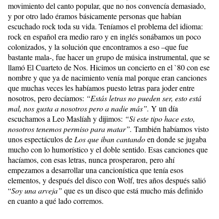
movimiento del canto popular, que no nos convencía demasiado,
y por otro lado éramos básicamente personas que habían
escuchado rock toda su vida. Teníamos el problema del idioma:
rock en español era medio raro y en inglés sonábamos un poco
colonizados, y la solución que encontramos a eso –que fue
bastante mala-, fue hacer un grupo de música instrumental, que se
llamó El Cuarteto de Nos. Hicimos un concierto en el `80 con ese
nombre y que ya de nacimiento venía mal porque eran canciones
que muchas veces les habíamos puesto letras para joder entre
nosotros, pero decíamos:
“Estás letras no pueden ser, esto está
mal, nos gusta a nosotros pero a nadie más”.
Y un día
escuchamos a Leo Maslíah y dijimos:
“Si este tipo hace esto,
nosotros tenemos permiso para matar”.
También habíamos visto
unos espectáculos de
Los que iban cantando
en donde se jugaba
mucho con lo humorístico y el doble sentido. Esas canciones que
hacíamos, con esas letras, nunca prosperaron, pero ahí
empezamos a desarrollar una cancionística que tenía esos
elementos, y después del disco con Wolf, tres años después salió
“
Soy una arveja”
que es un disco que está mucho más definido
en cuanto a qué lado corremos.