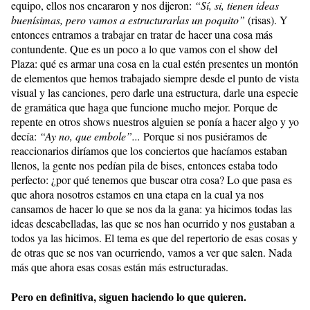
equipo, ellos nos encararon y nos dijeron:
“Sí, si, tienen ideas
buenísimas, pero vamos a estructurarlas un poquito”
(risas). Y
entonces entramos a trabajar en tratar de hacer una cosa más
contundente. Que es un poco a lo que vamos con el show del
Plaza: qué es armar una cosa en la cual estén presentes un montón
de elementos que hemos trabajado siempre desde el punto de vista
visual y las canciones, pero darle una estructura, darle una especie
de gramática que haga que funcione mucho mejor. Porque de
repente en otros shows nuestros alguien se ponía a hacer algo y yo
decía:
“Ay no, que embole”...
Porque si nos pusiéramos de
reaccionarios diríamos que los conciertos que hacíamos estaban
llenos, la gente nos pedían pila de bises, entonces estaba todo
perfecto: ¿por qué tenemos que buscar otra cosa? Lo que pasa es
que ahora nosotros estamos en una etapa en la cual ya nos
cansamos de hacer lo que se nos da la gana: ya hicimos todas las
ideas descabelladas, las que se nos han ocurrido y nos gustaban a
todos ya las hicimos. El tema es que del repertorio de esas cosas y
de otras que se nos van ocurriendo, vamos a ver que salen. Nada
más que ahora esas cosas están más estructuradas.
Pero en definitiva, siguen haciendo lo que quieren.