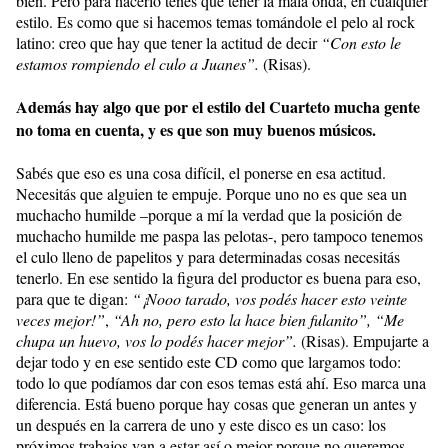
bien. Pero para hacerlo tenés que tener la mala onda, en cualquier
estilo. Es como que si hacemos temas tomándole el pelo al rock
latino: creo que hay que tener la actitud de decir
“Con esto le
estamos rompiendo el culo a Juanes”.
(Risas).
Además hay algo que por el estilo del Cuarteto mucha gente
no toma en cuenta, y es que son muy buenos músicos.
Sabés que eso es una cosa difícil, el ponerse en esa actitud.
Necesitás que alguien te empuje. Porque uno no es que sea un
muchacho humilde –porque a mí la verdad que la posición de
muchacho humilde me paspa las pelotas-, pero tampoco tenemos
el culo lleno de papelitos y para determinadas cosas necesitás
tenerlo. En ese sentido la figura del productor es buena para eso,
para que te digan:
“¡Nooo tarado, vos podés hacer esto veinte
veces mejor!”
,
“Ah no, pero esto la hace bien fulanito”,
“Me
chupa un huevo, vos lo podés hacer mejor”.
(Risas). Empujarte a
dejar todo y en ese sentido este CD como que largamos todo:
todo lo que podíamos dar con esos temas está ahí. Eso marca una
diferencia. Está bueno porque hay cosas que generan un antes y
un después en la carrera de uno y este disco es un caso: los
próximos trabajos van a estar así o mejor porque no queremos