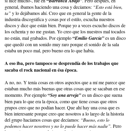
“
si luce mucho-, fue en
Barranca Abajo”
. Pero después, en
general, íbamos haciendo una cosa y decíamos:
“Esto está bien,
ta”
y lo dejábamos ahí. Creo que en general la gente de la
industria discográfica y cosas por el estilo, escucha nuestros
discos y dice que están bien. Porque yo a veces escucho discos de
los ochenta y no me gustan. Yo creo que los nuestros mal tocados
“
no están, mal grabados. Por ejemplo
Emilio García”
es un disco
que quedó con un sonido muy raro porque el sonido de la sala
estaba un poco mal, pero bueno era lo que había.
A eso iba, pero tampoco se desprendía de los trabajos que
sacaba el rock nacional en ésa época.
A no, no. Y tenía cosas en otros aspectos que a mí me parece que
estaban mucho más buenas que otras cosas que se sacaban en ese
“
momento. Por ejemplo
Soy una arveja”
es un disco que suena
bien para lo que era la época, como que tiene cosas que otros
grupos creo que no podían hacer. Que ahí hay una cosa que es
bien interesante porque creo que nosotros a lo largo de la historia
del grupo hacíamos cosas que decíamos:
“Bueno, esto lo
podemos hacer nosotros y no lo puede hacer más nadie”.
Pero