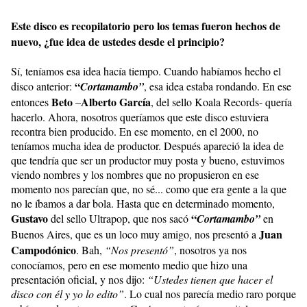
Este disco es recopilatorio pero los temas fueron hechos de
nuevo, ¿fue idea de ustedes desde el principio?
Sí, teníamos esa idea hacía tiempo. Cuando habíamos hecho el
“
disco anterior:
Cortamambo”
, esa idea estaba rondando. En ese
Beto
Alberto García
entonces
–
, del sello Koala Records- quería
hacerlo. Ahora, nosotros queríamos que este disco estuviera
recontra bien producido. En ese momento, en el 2000, no
teníamos mucha idea de productor. Después apareció la idea de
que tendría que ser un productor muy posta y bueno, estuvimos
viendo nombres y los nombres que no propusieron en ese
momento nos parecían que, no sé... como que era gente a la que
no le íbamos a dar bola. Hasta que en determinado momento,
Gustavo
“
del sello Ultrapop, que nos sacó
Cortamambo”
en
Juan
Buenos Aires, que es un loco muy amigo, nos presentó a
Campodónico
. Bah,
“Nos presentó”
, nosotros ya nos
conocíamos, pero en ese momento medio que hizo una
presentación oficial, y nos dijo:
“Ustedes tienen que hacer el
disco con él y yo lo edito”
. Lo cual nos parecía medio raro porque