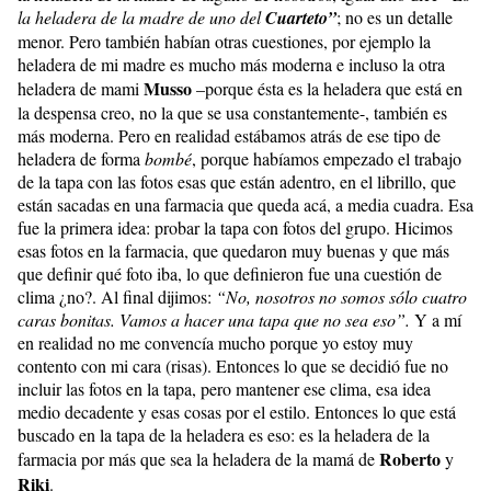
la heladera de la madre de uno del
Cuarteto”
; no es un detalle
menor. Pero también habían otras cuestiones, por ejemplo la
heladera de mi madre es mucho más moderna e incluso la otra
Musso
heladera de mami
–porque ésta es la heladera que está en
la despensa creo, no la que se usa constantemente-, también es
más moderna. Pero en realidad estábamos atrás de ese tipo de
heladera de forma
bombé
, porque habíamos empezado el trabajo
de la tapa con las fotos esas que están adentro, en el librillo, que
están sacadas en una farmacia que queda acá, a media cuadra. Esa
fue la primera idea: probar la tapa con fotos del grupo. Hicimos
esas fotos en la farmacia, que quedaron muy buenas y que más
que definir qué foto iba, lo que definieron fue una cuestión de
clima ¿no?. Al final dijimos:
“No, nosotros no somos sólo cuatro
caras bonitas. Vamos a hacer una tapa que no sea eso”.
Y a mí
en realidad no me convencía mucho porque yo estoy muy
contento con mi cara (risas). Entonces lo que se decidió fue no
incluir las fotos en la tapa, pero mantener ese clima, esa idea
medio decadente y esas cosas por el estilo. Entonces lo que está
buscado en la tapa de la heladera es eso: es la heladera de la
Roberto
farmacia por más que sea la heladera de la mamá de
y
Riki
.