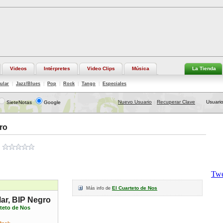
Videos
Intérpretes
Video Clips
Música
La Tienda
ular
|
Jazz/Blues
|
Pop
|
Rock
|
Tango
|
Especiales
Nuevo Usuario
Recuperar Clave
Usuario
SieteNotas
Google
|
ro
El Cuarteto de Nos
Más info de
lar, BIP Negro
rteto de Nos