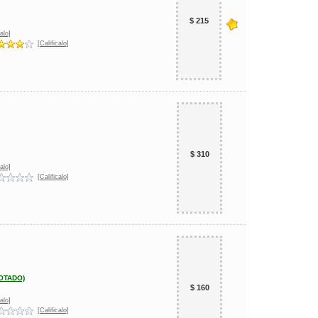
$ 215
alo]
[Calificalo]
$ 310
alo]
[Calificalo]
GOTADO)
$ 160
alo]
[Calificalo]