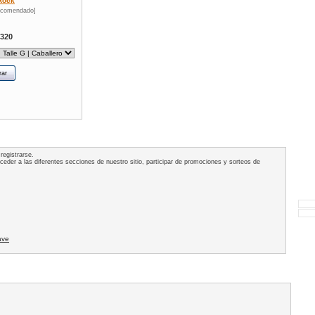
Rock
ecomendado]
320
registrarse.
acceder a las diferentes secciones de nuestro sitio, participar de promociones y sorteos de
ave