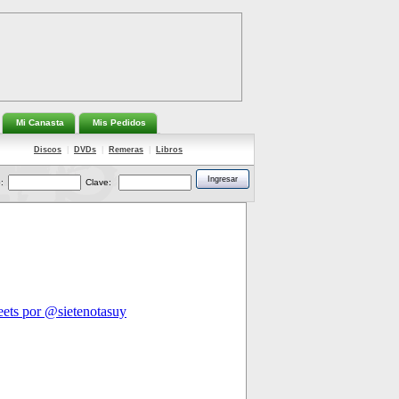
Mi Canasta
Mis Pedidos
Discos
|
DVDs
|
Remeras
|
Libros
:
Clave: