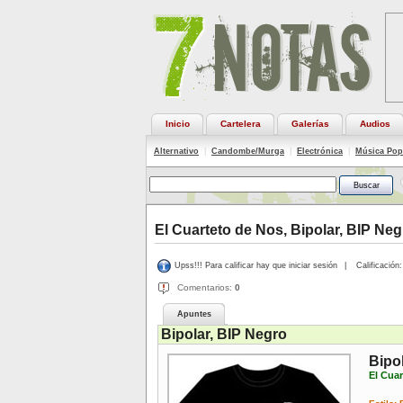
Inicio
Cartelera
Galerías
Audios
Alternativo
|
Candombe/Murga
|
Electrónica
|
Música Pop
El Cuarteto de Nos, Bipolar, BIP Neg
Upss!!! Para calificar hay que iniciar sesión
|
Calificación:
Comentarios:
0
Apuntes
Bipolar, BIP Negro
Bipo
El Cua