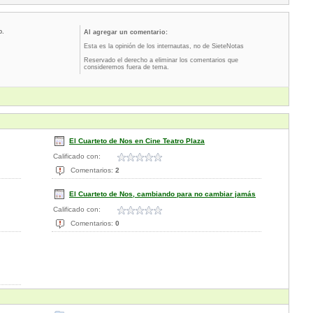
o.
Al agregar un comentario:
Esta es la opinión de los internautas, no de SieteNotas
Reservado el derecho a eliminar los comentarios que
consideremos fuera de tema.
El Cuarteto de Nos en Cine Teatro Plaza
Calificado con:
Comentarios:
2
El Cuarteto de Nos, cambiando para no cambiar jamás
Calificado con:
Comentarios:
0