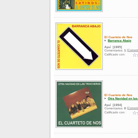
El Cuarteto de Nos
Barranca Abajo
Ayuí
[1995]
[Coment
Comentarios:
1
Calificado con:
El Cuarteto de Nos
Otra Navidad en las
Ayuí
[1994]
[Coment
Comentarios:
0
Calificado con: