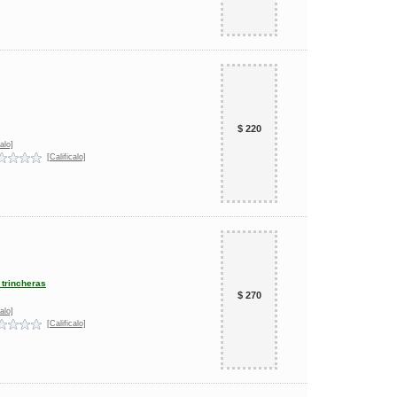
$ 220
alo]
[Calificalo]
 trincheras
$ 270
alo]
[Calificalo]