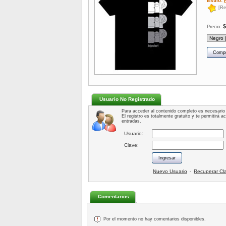
Estilo:
[R
$
Precio:
Usuario No Registrado
Para acceder al contenido completo es necesario 
El registro es totalmente gratuito y te permitirá 
entradas.
Usuario:
Clave:
Nuevo Usuario
Recuperar Cl
-
Comentarios
Por el momento no hay comentarios disponibles.