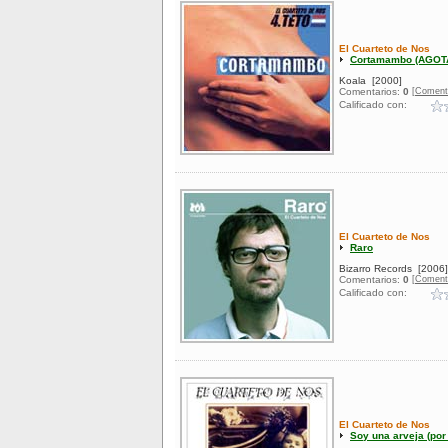
El Cuarteto de Nos
Cortamambo (AGOT
Koala
[2000]
[Coment
Comentarios:
0
Calificado con:
El Cuarteto de Nos
Raro
Bizarro Records
[2006]
[Coment
Comentarios:
0
Calificado con:
El Cuarteto de Nos
Soy una arveja (por