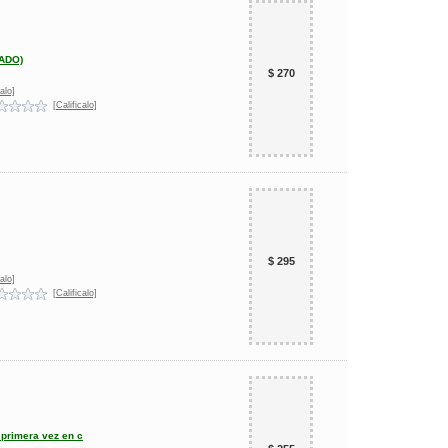
ADO)
$ 270
alo]
[Calificalo]
$ 295
alo]
[Calificalo]
 primera vez en c