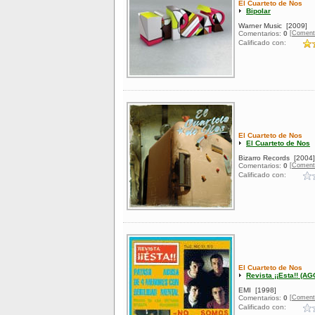
El Cuarteto de Nos
Bipolar
Warner Music
[2009]
[Coment
Comentarios:
0
Calificado con:
El Cuarteto de Nos
El Cuarteto de Nos
Bizarro Records
[2004]
[Coment
Comentarios:
0
Calificado con:
El Cuarteto de Nos
Revista ¡¡Esta!! (A
EMI
[1998]
[Coment
Comentarios:
0
Calificado con: