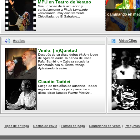
MPU en Teatro de Verano
Mirá un video de la actuación y
particularmente a
Pitufo Lombardo
versionando, muy emotivamente,
caminando en med
Chiquillada, de El Sabalero...
Audios
VideoClips
Vinilo, (in)Quietud
Después de su disco debut
Vinilo
y luego
de
Hijos de nadie
, la banda de Cone,
Fafa, Bambino y Cabeza sacude la
monotonía con su último trabajo
Aplastando la calma
...
Claudio Taddei
Luego de tres años de ausencia, Taddei
regresó a Uruguay para presentar su
último disco llamado
Puerto Mestizo...
Tipos de entrega
|
Gastos de envío
|
Formas de pago
|
Condiciones de venta
|
Preguntas