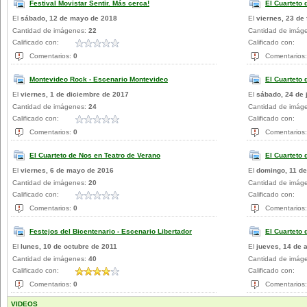
Festival Movistar Sentir. Más cerca!
El Cuarteto
El
sábado, 12 de mayo de 2018
El
viernes, 23 de
Cantidad de imágenes:
22
Cantidad de imág
Calificado con:
Calificado con:
Comentarios:
0
Comentarios
Montevideo Rock - Escenario Montevideo
El Cuarteto 
El
viernes, 1 de diciembre de 2017
El
sábado, 24 de 
Cantidad de imágenes:
24
Cantidad de imág
Calificado con:
Calificado con:
Comentarios:
0
Comentarios
El Cuarteto de Nos en Teatro de Verano
El Cuarteto 
El
viernes, 6 de mayo de 2016
El
domingo, 11 de
Cantidad de imágenes:
20
Cantidad de imág
Calificado con:
Calificado con:
Comentarios:
0
Comentarios
Festejos del Bicentenario - Escenario Libertador
El Cuarteto 
El
lunes, 10 de octubre de 2011
El
jueves, 14 de a
Cantidad de imágenes:
40
Cantidad de imág
Calificado con:
Calificado con:
Comentarios:
0
Comentarios
VIDEOS