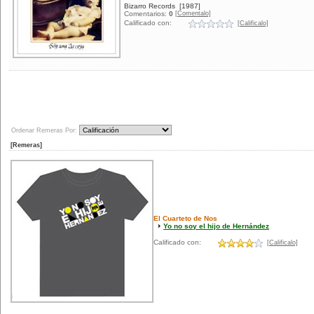
Bizarro Records
[1987]
[Comentalo]
Comentarios:
0
Calificado con:
[Calificalo]
Ordenar Remeras Por:
[Remeras]
El Cuarteto de Nos
Yo no soy el hijo de Hernández
Calificado con:
[Calificalo]