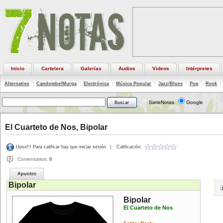
Inicio
Cartelera
Galerías
Audios
Videos
Intérpretes
Alternativo
|
Candombe/Murga
|
Electrónica
|
Música Popular
|
Jazz/Blues
|
Pop
|
Rock
|
SieteNotas
Google
El Cuarteto de Nos, Bipolar
Upss!!! Para calificar hay que iniciar sesión
|
Calificación:
Comentarios:
0
Apuntes
Bipolar
Bipolar
El Cuarteto de Nos