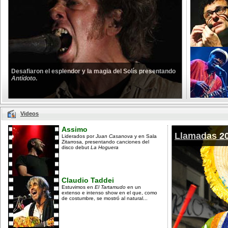
Desafiaron el esplendor y la magia del Solís presentando
Antídoto
.
Videos
Assimo
Llamadas 2
Liderados por
Juan Casanova
y en Sala
Zitarrosa, presentando canciones del
disco debut
La Hoguera
Claudio Taddei
Estuvimos en
El Tartamudo
en un
extenso e intenso show en el que, como
de costumbre, se mostró al natural...