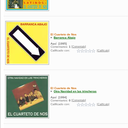
El Cuarteto de Nos
Barranca Abajo
Ayuí
[1995]
[Comentalo]
Comentarios:
1
Calificado con:
[Calificalo]
El Cuarteto de Nos
Otra Navidad en las trincheras
Ayuí
[1994]
[Comentalo]
Comentarios:
0
Calificado con:
[Calificalo]