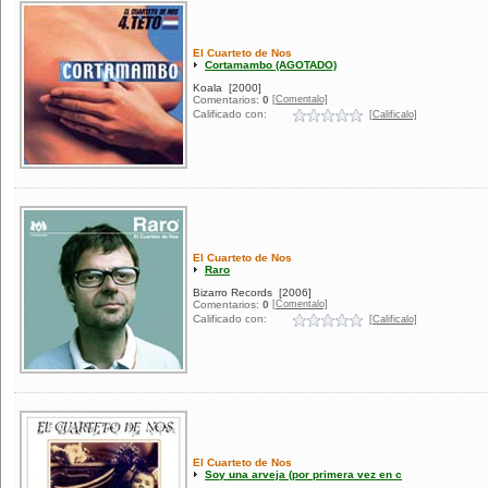
El Cuarteto de Nos
Cortamambo (AGOTADO)
Koala
[2000]
[Comentalo]
Comentarios:
0
Calificado con:
[Calificalo]
El Cuarteto de Nos
Raro
Bizarro Records
[2006]
[Comentalo]
Comentarios:
0
Calificado con:
[Calificalo]
El Cuarteto de Nos
Soy una arveja (por primera vez en c