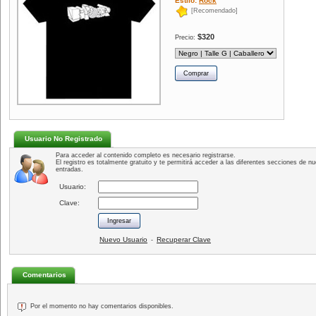
Estilo:
Rock
[Recomendado]
$320
Precio:
Usuario No Registrado
Para acceder al contenido completo es necesario registrarse.
El registro es totalmente gratuito y te permitirá acceder a las diferentes secciones de nu
entradas.
Usuario:
Clave:
Nuevo Usuario
Recuperar Clave
-
Comentarios
Por el momento no hay comentarios disponibles.