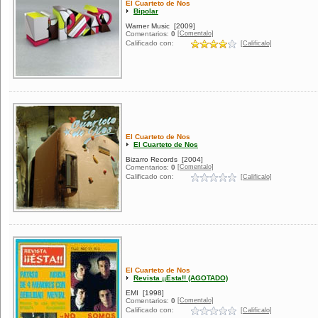
El Cuarteto de Nos
Bipolar
Warner Music
[2009]
[Comentalo]
Comentarios:
0
Calificado con:
[Calificalo]
El Cuarteto de Nos
El Cuarteto de Nos
Bizarro Records
[2004]
[Comentalo]
Comentarios:
0
Calificado con:
[Calificalo]
El Cuarteto de Nos
Revista ¡¡Esta!! (AGOTADO)
EMI
[1998]
[Comentalo]
Comentarios:
0
Calificado con:
[Calificalo]