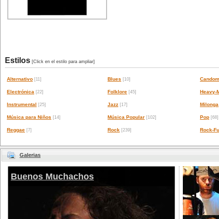
Estilos
[Click en el estilo para ampliar]
Alternativo
Blues
Candom
[11]
[10]
Electrónica
Folklore
Heavy-M
[22]
[45]
Instrumental
Jazz
Milonga
[25]
[17]
Música para Niños
Música Popular
Pop
[14]
[102]
[68]
Reggae
Rock
Rock-Fu
[7]
[239]
Galerias
Buenos Muchachos