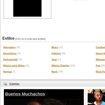
Estilos
[Click en el estilo para ampliar]
Alternativo
Blues
Candom
[11]
[10]
Electrónica
Folklore
Heavy-M
[22]
[45]
Instrumental
Jazz
Milonga
[25]
[17]
Música para Niños
Música Popular
Pop
[14]
[102]
[68]
Reggae
Rock
Rock-Fu
[7]
[239]
Galerias
Buenos Muchachos