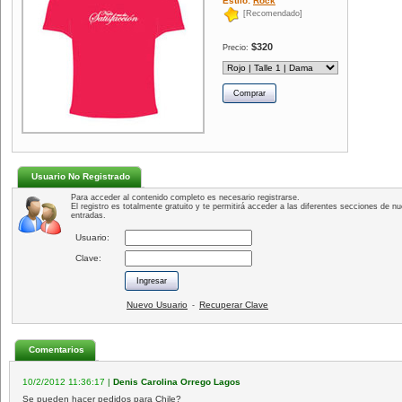
Estilo:
Rock
[Recomendado]
$320
Precio:
Usuario No Registrado
Para acceder al contenido completo es necesario registrarse.
El registro es totalmente gratuito y te permitirá acceder a las diferentes secciones de nu
entradas.
Usuario:
Clave:
Nuevo Usuario
Recuperar Clave
-
Comentarios
10/2/2012 11:36:17
|
Denis Carolina Orrego Lagos
Se pueden hacer pedidos para Chile?