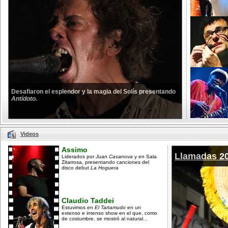
Desafiaron el esplendor y la magia del Solís presentando
Antídoto
.
Videos
Assimo
Llamadas 2
Liderados por
Juan Casanova
y en Sala
Zitarrosa, presentando canciones del
disco debut
La Hoguera
Claudio Taddei
Estuvimos en
El Tartamudo
en un
extenso e intenso show en el que, como
de costumbre, se mostró al natural...