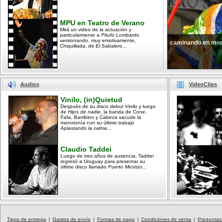
MPU en Teatro de Verano
Mirá un video de la actuación y
particularmente a
Pitufo Lombardo
versionando, muy emotivamente,
caminando en med
Chiquillada, de El Sabalero...
Audios
VideoClips
Vinilo, (in)Quietud
Después de su disco debut
Vinilo
y luego
de
Hijos de nadie
, la banda de Cone,
Fafa, Bambino y Cabeza sacude la
monotonía con su último trabajo
Aplastando la calma
...
Claudio Taddei
Luego de tres años de ausencia, Taddei
regresó a Uruguay para presentar su
último disco llamado
Puerto Mestizo...
Tipos de entrega
|
Gastos de envío
|
Formas de pago
|
Condiciones de venta
|
Preguntas