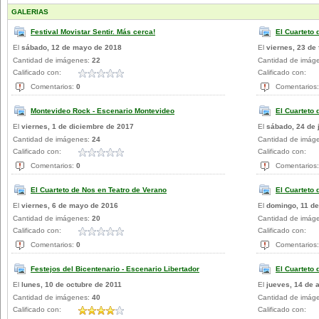
GALERIAS
Festival Movistar Sentir. Más cerca!
El Cuarteto
El
sábado, 12 de mayo de 2018
El
viernes, 23 de
Cantidad de imágenes:
22
Cantidad de imág
Calificado con:
Calificado con:
Comentarios:
0
Comentarios
Montevideo Rock - Escenario Montevideo
El Cuarteto 
El
viernes, 1 de diciembre de 2017
El
sábado, 24 de 
Cantidad de imágenes:
24
Cantidad de imág
Calificado con:
Calificado con:
Comentarios:
0
Comentarios
El Cuarteto de Nos en Teatro de Verano
El Cuarteto 
El
viernes, 6 de mayo de 2016
El
domingo, 11 de
Cantidad de imágenes:
20
Cantidad de imág
Calificado con:
Calificado con:
Comentarios:
0
Comentarios
Festejos del Bicentenario - Escenario Libertador
El Cuarteto 
El
lunes, 10 de octubre de 2011
El
jueves, 14 de a
Cantidad de imágenes:
40
Cantidad de imág
Calificado con:
Calificado con: