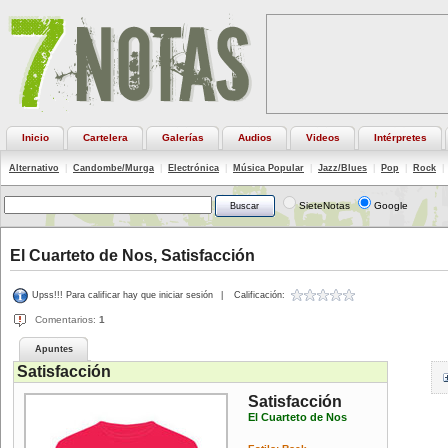
Inicio
Cartelera
Galerías
Audios
Videos
Intérpretes
Alternativo
|
Candombe/Murga
|
Electrónica
|
Música Popular
|
Jazz/Blues
|
Pop
|
Rock
|
SieteNotas
Google
El Cuarteto de Nos, Satisfacción
Upss!!! Para calificar hay que iniciar sesión
|
Calificación:
Comentarios:
1
Apuntes
Satisfacción
Satisfacción
El Cuarteto de Nos