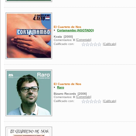
El Cuarteto de Nos
Cortamambo (AGOTADO)
Koala
[2000]
[Comentalo]
Comentarios:
0
Calificado con:
[Calificalo]
El Cuarteto de Nos
Raro
Bizarro Records
[2006]
[Comentalo]
Comentarios:
0
Calificado con:
[Calificalo]