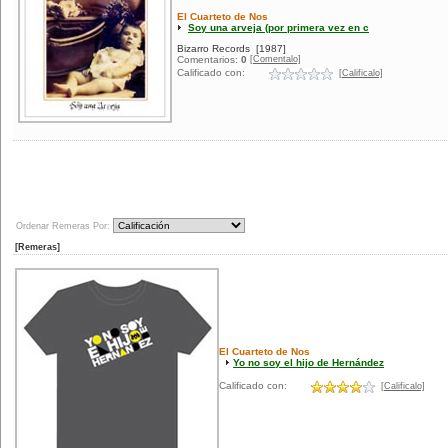
El Cuarteto de Nos
Soy una arveja (por primera vez en c
Bizarro Records
[1987]
[Comentalo]
Comentarios:
0
Calificado con:
[Calificalo]
Ordenar Remeras Por:
[Remeras]
El Cuarteto de Nos
Yo no soy el hijo de Hernández
Calificado con:
[Calificalo]