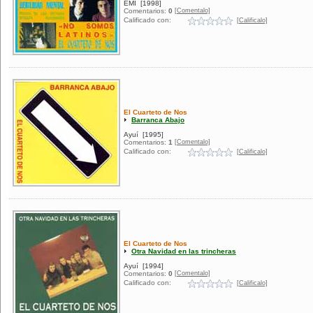
EMI
[1998]
[Comentalo]
Comentarios:
0
Calificado con:
[Calificalo]
El Cuarteto de Nos
Barranca Abajo
Ayuí
[1995]
[Comentalo]
Comentarios:
1
Calificado con:
[Calificalo]
El Cuarteto de Nos
Otra Navidad en las trincheras
Ayuí
[1994]
[Comentalo]
Comentarios:
0
Calificado con:
[Calificalo]