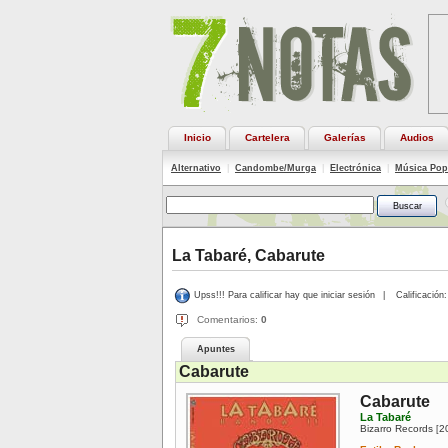
Inicio
Cartelera
Galerías
Audios
Alternativo
|
Candombe/Murga
|
Electrónica
|
Música Pop
La Tabaré, Cabarute
Upss!!! Para calificar hay que iniciar sesión
|
Calificación:
Comentarios:
0
Apuntes
Cabarute
Cabarute
La Tabaré
Bizarro Records
2
[