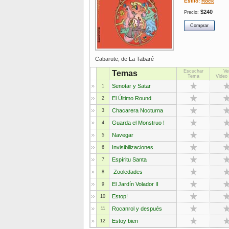
Estilo:
Rock
$240
Precio:
Cabarute, de La Tabaré
Escuchar
Ve
Temas
Tema
Video 
Senotar y Satar
1
El Último Round
2
Chacarera Nocturna
3
Guarda el Monstruo !
4
Navegar
5
Invisibilizaciones
6
Espíritu Santa
7
Zooledades
8
El Jardín Volador II
9
Estop!
10
Rocanrol y después
11
Estoy bien
12