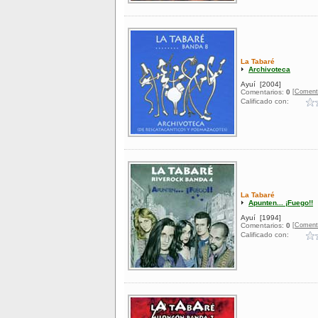
La Tabaré
Archivoteca
Ayuí
[2004]
[Coment
Comentarios:
0
Calificado con:
La Tabaré
Apunten... ¡Fuego!!
Ayuí
[1994]
[Coment
Comentarios:
0
Calificado con: