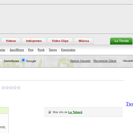
Videos
Intérpretes
Video Clips
Música
La Tienda
ular
|
Jazz/Blues
|
Pop
|
Rock
|
Tango
|
Especiales
Nuevo Usuario
Recuperar Clave
Usuario
SieteNotas
Google
|
La Tabaré
Más info de
008
]