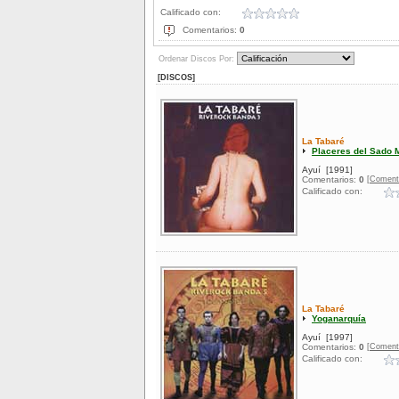
Calificado con:
Comentarios:
0
Ordenar Discos Por:
[DISCOS]
La Tabaré
Placeres del Sado 
Ayuí
[1991]
[Coment
Comentarios:
0
Calificado con:
La Tabaré
Yoganarquía
Ayuí
[1997]
[Coment
Comentarios:
0
Calificado con: