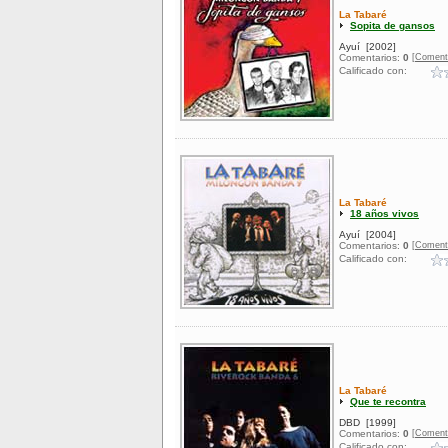
La Tabaré
Sopita de gansos
Ayuí
[2002]
[Coment
Comentarios:
0
Calificado con:
La Tabaré
18 años vivos
Ayuí
[2004]
[Coment
Comentarios:
0
Calificado con:
La Tabaré
Que te recontra
DBD
[1999]
[Coment
Comentarios:
0
Calificado con: