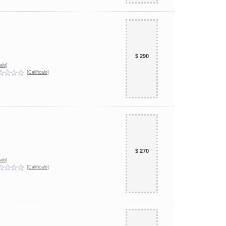
$ 290
alo]
[Calificalo]
$ 270
alo]
[Calificalo]