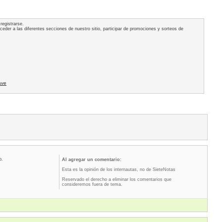
registrarse.
acceder a las diferentes secciones de nuestro sitio, participar de promociones y sorteos de
ave
o.
Al agregar un comentario:
Esta es la opinión de los internautas, no de SieteNotas
Reservado el derecho a eliminar los comentarios que
consideremos fuera de tema.