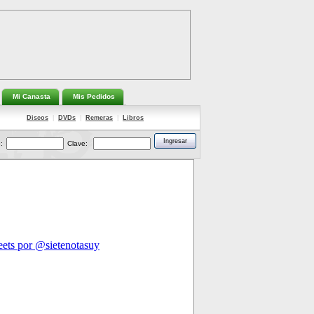
Mi Canasta
Mis Pedidos
Discos
|
DVDs
|
Remeras
|
Libros
:
Clave: