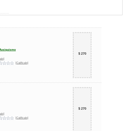
Musiquismo
$ 270
alo]
[Calificalo]
$ 270
alo]
[Calificalo]