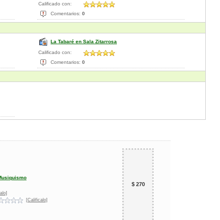
Calificado con:
Comentarios:
0
La Tabaré en Sala Zitarrosa
Calificado con:
Comentarios:
0
Musiquismo
$ 270
alo]
[Calificalo]