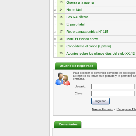
Guerra a la guerra
13
No es fácil
14
Los RAPiñeros
15
El paso fatal
16
Retro cantata onírica N° 115
17
MonTELEvideo show
18
Concédeme el olvido (Epitafio)
19
Apuntes sobre los últimos días del siglo XX / El 
20
Usuario No Registrado
Para acceder al contenido completo es necesario 
El registro es totalmente gratuito y te permitirá 
entradas.
Usuario:
Clave:
Nuevo Usuario
Recuperar Cl
-
Comentarios