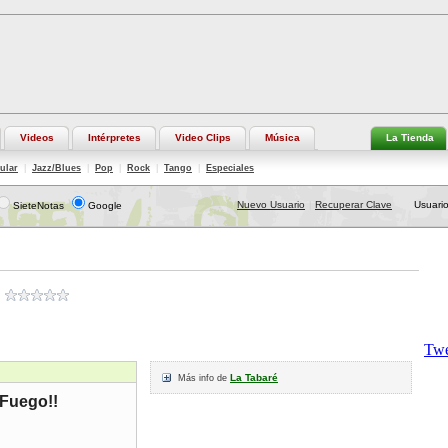
Videos
Intérpretes
Video Clips
Música
La Tienda
ular
|
Jazz/Blues
|
Pop
|
Rock
|
Tango
|
Especiales
Nuevo Usuario
Recuperar Clave
Usuario
SieteNotas
Google
|
La Tabaré
Más info de
¡Fuego!!