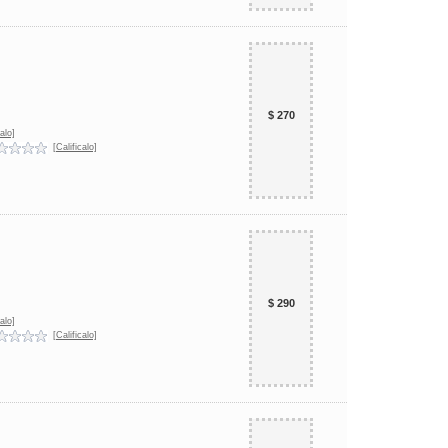
$ 270
alo]
[Calificalo]
$ 290
alo]
[Calificalo]