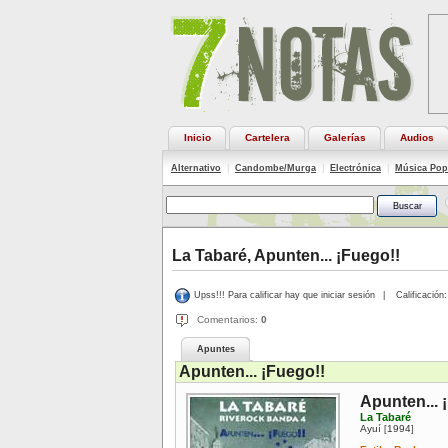
Inicio
Cartelera
Galerías
Audios
Alternativo
|
Candombe/Murga
|
Electrónica
|
Música Pop
La Tabaré, Apunten... ¡Fuego!!
Upss!!! Para calificar hay que iniciar sesión
|
Calificación:
Comentarios:
0
Apuntes
Apunten... ¡Fuego!!
Apunten... 
La Tabaré
Ayuí
1994
[
]