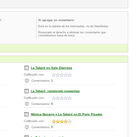
o.
Al agregar un comentario:
Esta es la opinión de los internautas, no de SieteNotas
Reservado el derecho a eliminar los comentarios que
consideremos fuera de tema.
La Tabaré en Sala Zitarrosa
Calificado con:
Comentarios:
1
La Tabaré, rompiendo esquemas
Calificado con:
Comentarios:
0
Mónica Navarro y La Tabaré en El Pony Pisador
Calificado con:
Comentarios:
0