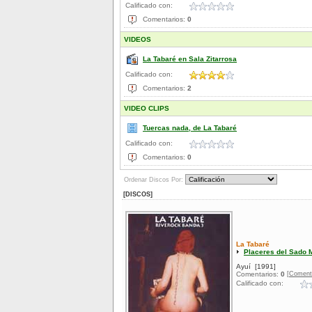
Calificado con:
Comentarios:
0
VIDEOS
La Tabaré en Sala Zitarrosa
Calificado con:
Comentarios:
2
VIDEO CLIPS
Tuercas nada, de La Tabaré
Calificado con:
Comentarios:
0
Ordenar Discos Por:
[DISCOS]
La Tabaré
Placeres del Sado 
Ayuí
[1991]
[Coment
Comentarios:
0
Calificado con: