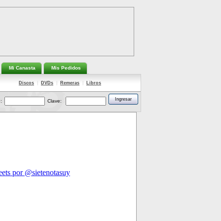
Mi Canasta
Mis Pedidos
Discos
|
DVDs
|
Remeras
|
Libros
:
Clave: