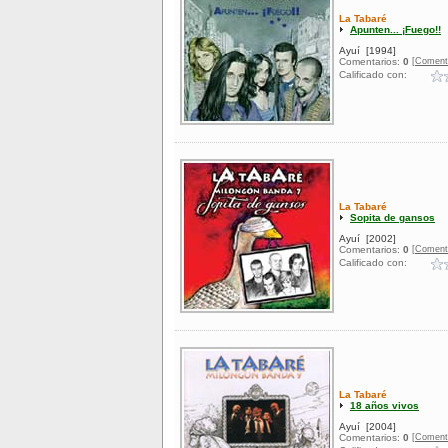
La Tabaré
Apunten... ¡Fuego!!
Ayuí
[1994]
[Coment
Comentarios:
0
Calificado con:
La Tabaré
Sopita de gansos
Ayuí
[2002]
[Coment
Comentarios:
0
Calificado con:
La Tabaré
18 años vivos
Ayuí
[2004]
[Coment
Comentarios:
0