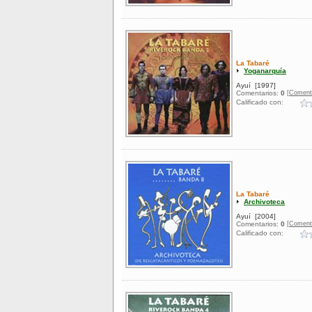
La Tabaré
Yoganarquía
Ayuí
[1997]
[Coment
Comentarios:
0
Calificado con:
La Tabaré
Archivoteca
Ayuí
[2004]
[Coment
Comentarios:
0
Calificado con: