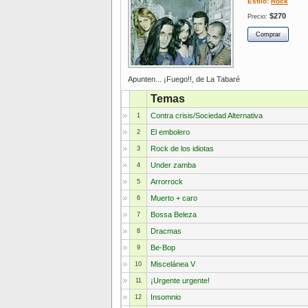
Estilo:
Rock
$270
Precio:
Apunten... ¡Fuego!!, de La Tabaré
Temas
Contra crisis/Sociedad Alternativa
1
El embolero
2
Rock de los idiotas
3
Under zamba
4
Arrorrock
5
Muerto + caro
6
Bossa Beleza
7
Dracmas
8
Be-Bop
9
Miscelánea V
10
¡Urgente urgente!
11
Insomnio
12