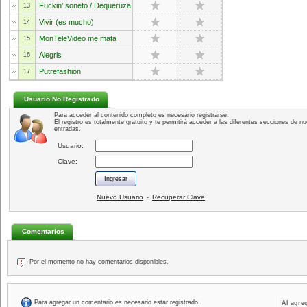
Fuckin' soneto / Dequeruza
13
Vivir (es mucho)
14
MonTeleVideo me mata
15
Alegris
16
Putrefashion
17
Usuario No Registrado
Para acceder al contenido completo es necesario registrarse.
El registro es totalmente gratuito y te permitirá acceder a las diferentes secciones de nu
entradas.
Usuario:
Clave:
Nuevo Usuario
Recuperar Clave
-
Comentarios
Por el momento no hay comentarios disponibles.
Para agregar un comentario es necesario estar registrado.
Al agre