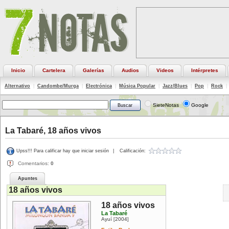
Inicio
Cartelera
Galerías
Audios
Videos
Intérpretes
Alternativo
|
Candombe/Murga
|
Electrónica
|
Música Popular
|
Jazz/Blues
|
Pop
|
Rock
|
SieteNotas
Google
La Tabaré, 18 años vivos
Upss!!! Para calificar hay que iniciar sesión
|
Calificación:
Comentarios:
0
Apuntes
18 años vivos
18 años vivos
La Tabaré
Ayuí
2004
[
]