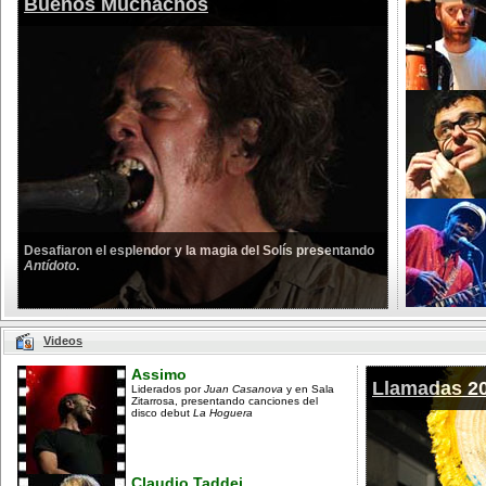
Buenos Muchachos
Desafiaron el esplendor y la magia del Solís presentando
Antídoto
.
Videos
Assimo
Llamadas 2
Liderados por
Juan Casanova
y en Sala
Zitarrosa, presentando canciones del
disco debut
La Hoguera
Claudio Taddei