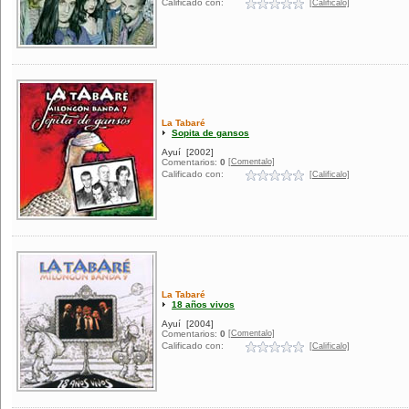
Calificado con:
[Calificalo]
La Tabaré
Sopita de gansos
Ayuí
[2002]
[Comentalo]
Comentarios:
0
Calificado con:
[Calificalo]
La Tabaré
18 años vivos
Ayuí
[2004]
[Comentalo]
Comentarios:
0
Calificado con:
[Calificalo]