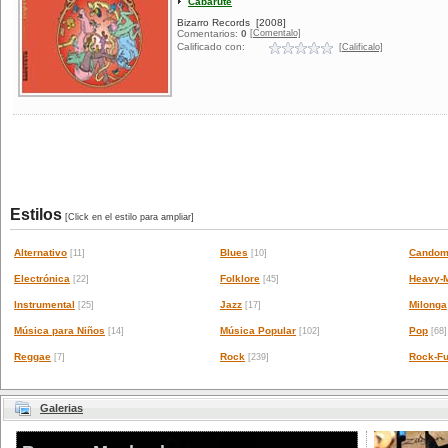
Cabarute
Bizarro Records
[2008]
[Comentalo]
Comentarios:
0
Calificado con:
[Calificalo]
Estilos
[Click en el estilo para ampliar]
Alternativo
Blues
Candom
[11]
[10]
Electrónica
Folklore
Heavy-M
[22]
[45]
Instrumental
Jazz
Milonga
[25]
[17]
Música para Niños
Música Popular
Pop
[14]
[102]
[68]
Reggae
Rock
Rock-Fu
[7]
[239]
Galerias