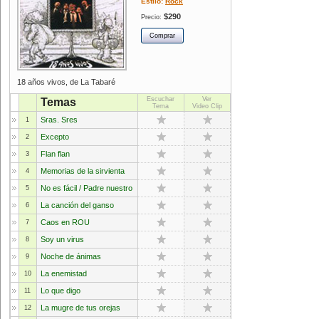
Estilo:
Rock
$290
Precio:
18 años vivos, de La Tabaré
Escuchar
Ver
Temas
Tema
Video Clip
Sras. Sres
1
Excepto
2
Flan flan
3
Memorias de la sirvienta
4
No es fácil / Padre nuestro
5
La canción del ganso
6
Caos en ROU
7
Soy un virus
8
Noche de ánimas
9
La enemistad
10
Lo que digo
11
La mugre de tus orejas
12