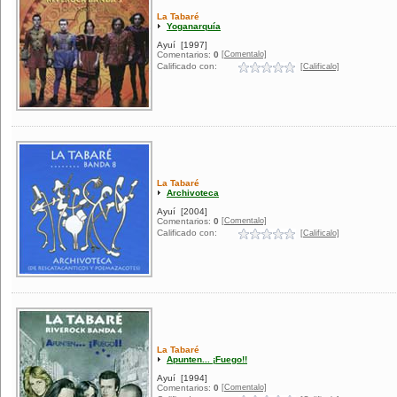
La Tabaré
Yoganarquía
Ayuí
[1997]
[Comentalo]
Comentarios:
0
Calificado con:
[Calificalo]
La Tabaré
Archivoteca
Ayuí
[2004]
[Comentalo]
Comentarios:
0
Calificado con:
[Calificalo]
La Tabaré
Apunten... ¡Fuego!!
Ayuí
[1994]
[Comentalo]
Comentarios:
0