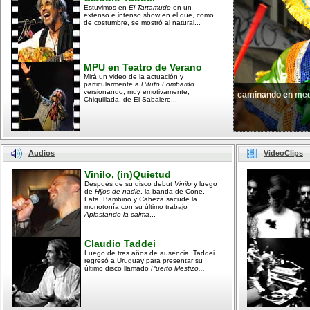
Estuvimos en
El Tartamudo
en un
extenso e intenso show en el que, como
de costumbre, se mostró al natural...
MPU en Teatro de Verano
Mirá un video de la actuación y
particularmente a
Pitufo Lombardo
versionando, muy emotivamente,
caminando en med
Chiquillada, de El Sabalero...
Audios
VideoClips
Vinilo, (in)Quietud
Después de su disco debut
Vinilo
y luego
de
Hijos de nadie
, la banda de Cone,
Fafa, Bambino y Cabeza sacude la
monotonía con su último trabajo
Aplastando la calma
...
Claudio Taddei
Luego de tres años de ausencia, Taddei
regresó a Uruguay para presentar su
último disco llamado
Puerto Mestizo...