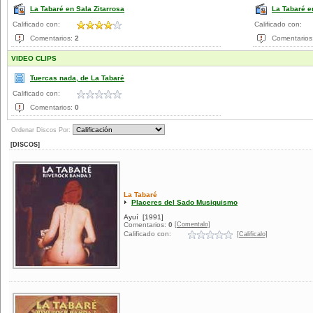
La Tabaré en Sala Zitarrosa
La Tabaré e
Calificado con:
Calificado con:
Comentarios:
2
Comentarios
VIDEO CLIPS
Tuercas nada, de La Tabaré
Calificado con:
Comentarios:
0
Ordenar Discos Por:
[DISCOS]
La Tabaré
Placeres del Sado Musiquismo
Ayuí
[1991]
[Comentalo]
Comentarios:
0
Calificado con:
[Calificalo]