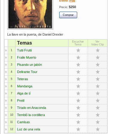
Estilo:
Pop
$250
Precio:
La llave en la puerta, de Daniel Drexler
Escuchar
Ver
Temas
Tema
Video Clip
Tutti Frutti
1
Fraile Muerto
2
Pisando un jabòn
3
Delirante Tour
4
Teteras
5
Mandanga
6
Alga de tí
7
Pretil
8
Tirado en Anaconda
9
Tembló la cordillera
10
Camisas
11
Luz de una vela
12