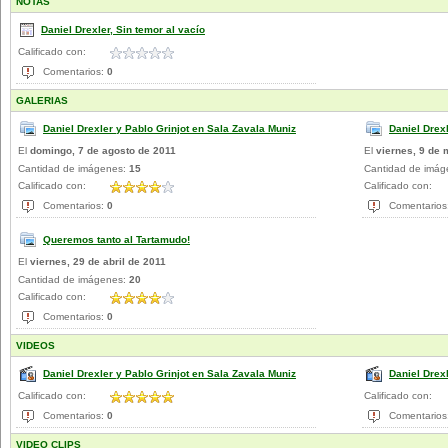
NOTAS
Daniel Drexler, Sin temor al vacío
Calificado con:
Comentarios:
0
GALERIAS
Daniel Drexler y Pablo Grinjot en Sala Zavala Muniz
Daniel Drex
El
domingo, 7 de agosto de 2011
El
viernes, 9 de
Cantidad de imágenes:
15
Cantidad de imá
Calificado con:
Calificado con:
Comentarios:
0
Comentarios
Queremos tanto al Tartamudo!
El
viernes, 29 de abril de 2011
Cantidad de imágenes:
20
Calificado con:
Comentarios:
0
VIDEOS
Daniel Drexler y Pablo Grinjot en Sala Zavala Muniz
Daniel Drex
Calificado con:
Calificado con:
Comentarios:
0
Comentarios
VIDEO CLIPS