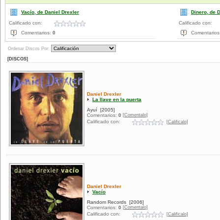
Vacío, de Daniel Drexler
Dinero, de 
Calificado con:
Calificado con:
Comentarios:
0
Comentarios
Ordenar Discos Por:
[DISCOS]
Daniel Drexler
La llave en la puerta
Ayuí
[2005]
[Comentalo]
Comentarios:
0
Calificado con:
[Calificalo]
Daniel Drexler
Vacío
Random Records
[2006]
[Comentalo]
Comentarios:
0
Calificado con:
[Calificalo]