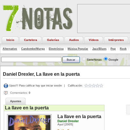
Inicio
Cartelera
Galerías
Audios
Videos
Intérpretes
Alternativo
|
Candombe/Murga
|
Electrónica
|
Música Popular
|
Jazz/Blues
|
Pop
|
Rock
|
SieteNotas
Google
Daniel Drexler, La llave en la puerta
Upss!!! Para calificar hay que iniciar sesión
|
Calificación:
Comentarios:
0
Apuntes
La llave en la puerta
La llave en la puerta
Daniel Drexler
Ayuí
2005
[
]