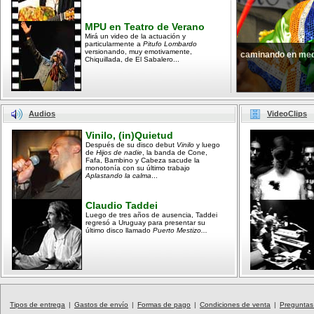
MPU en Teatro de Verano
Mirá un video de la actuación y
particularmente a
Pitufo Lombardo
versionando, muy emotivamente,
caminando en med
Chiquillada, de El Sabalero...
Audios
VideoClips
Vinilo, (in)Quietud
Después de su disco debut
Vinilo
y luego
de
Hijos de nadie
, la banda de Cone,
Fafa, Bambino y Cabeza sacude la
monotonía con su último trabajo
Aplastando la calma
...
Claudio Taddei
Luego de tres años de ausencia, Taddei
regresó a Uruguay para presentar su
último disco llamado
Puerto Mestizo...
Tipos de entrega
|
Gastos de envío
|
Formas de pago
|
Condiciones de venta
|
Preguntas