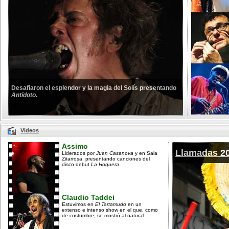
Desafiaron el esplendor y la magia del Solís presentando
Antídoto
.
Videos
Assimo
Llamadas 2
Liderados por
Juan Casanova
y en Sala
Zitarrosa, presentando canciones del
disco debut
La Hoguera
Claudio Taddei
Estuvimos en
El Tartamudo
en un
extenso e intenso show en el que, como
de costumbre, se mostró al natural...