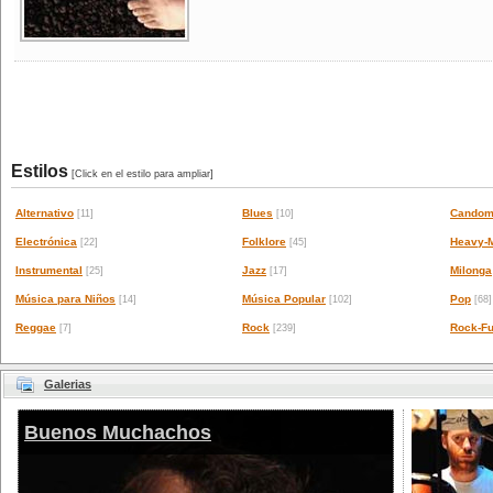
Estilos
[Click en el estilo para ampliar]
Alternativo
Blues
Candom
[11]
[10]
Electrónica
Folklore
Heavy-M
[22]
[45]
Instrumental
Jazz
Milonga
[25]
[17]
Música para Niños
Música Popular
Pop
[14]
[102]
[68]
Reggae
Rock
Rock-Fu
[7]
[239]
Galerias
Buenos Muchachos