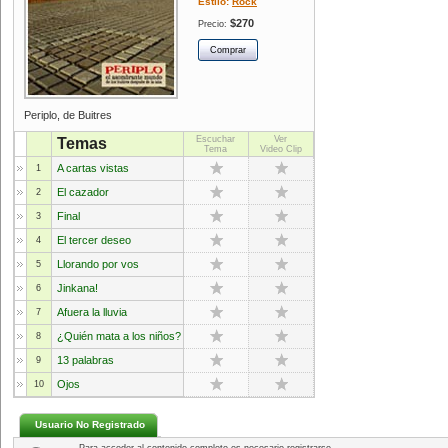
Estilo:
Rock
$270
Precio:
Periplo, de Buitres
Escuchar
Ver
Temas
Tema
Video Clip
A cartas vistas
1
El cazador
2
Final
3
El tercer deseo
4
Llorando por vos
5
Jinkana!
6
Afuera la lluvia
7
¿Quién mata a los niños?
8
13 palabras
9
Ojos
10
Usuario No Registrado