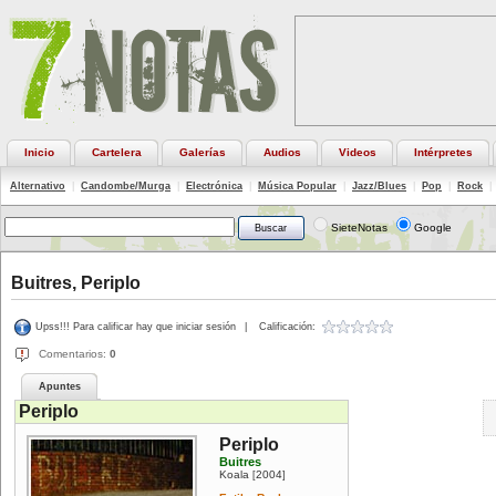
Inicio
Cartelera
Galerías
Audios
Videos
Intérpretes
Alternativo
|
Candombe/Murga
|
Electrónica
|
Música Popular
|
Jazz/Blues
|
Pop
|
Rock
|
SieteNotas
Google
Buitres, Periplo
Upss!!! Para calificar hay que iniciar sesión
|
Calificación:
Comentarios:
0
Apuntes
Periplo
Periplo
Buitres
Koala
2004
[
]