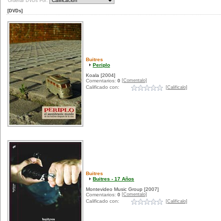
Ordenar DVDs Por:
[DVDs]
Buitres
Periplo
Koala
[2004]
[Comentalo]
Comentarios:
0
Calificado con:
[Calificalo]
Buitres
Buitres - 17 Años
Montevideo Music Group
[2007]
[Comentalo]
Comentarios:
0
Calificado con:
[Calificalo]