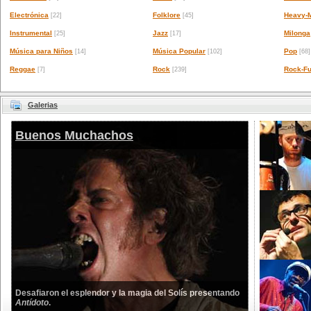
Electrónica
Folklore
Heavy-M
[22]
[45]
Instrumental
Jazz
Milonga
[25]
[17]
Música para Niños
Música Popular
Pop
[14]
[102]
[68]
Reggae
Rock
Rock-Fu
[7]
[239]
Galerias
Buenos Muchachos
Desafiaron el esplendor y la magia del Solís presentando
Antídoto
.