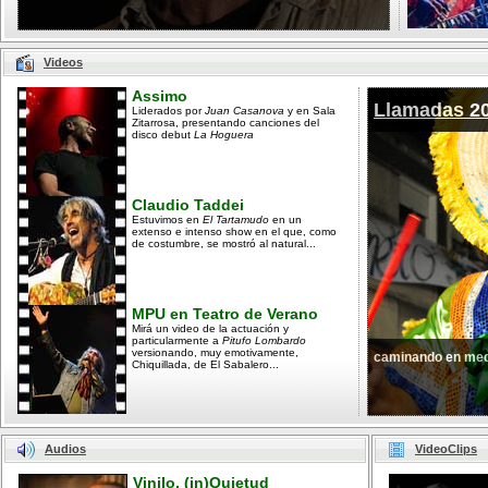
Videos
Assimo
Llamadas 2
Liderados por
Juan Casanova
y en Sala
Zitarrosa, presentando canciones del
disco debut
La Hoguera
Claudio Taddei
Estuvimos en
El Tartamudo
en un
extenso e intenso show en el que, como
de costumbre, se mostró al natural...
MPU en Teatro de Verano
Mirá un video de la actuación y
particularmente a
Pitufo Lombardo
versionando, muy emotivamente,
caminando en med
Chiquillada, de El Sabalero...
Audios
VideoClips
Vinilo, (in)Quietud