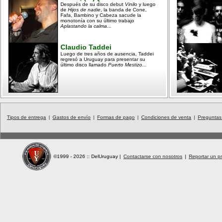
Después de su disco debut
Vinilo
y luego
de
Hijos de nadie
, la banda de Cone,
Fafa, Bambino y Cabeza sacude la
monotonía con su último trabajo
Aplastando la calma
...
Claudio Taddei
Luego de tres años de ausencia, Taddei
regresó a Uruguay para presentar su
último disco llamado
Puerto Mestizo...
Tipos de entrega
|
Gastos de envío
|
Formas de pago
|
Condiciones de venta
|
Preguntas
©1999 - 2026 :: DelUruguay
|
Contactarse con nosotros
|
Reportar un pr