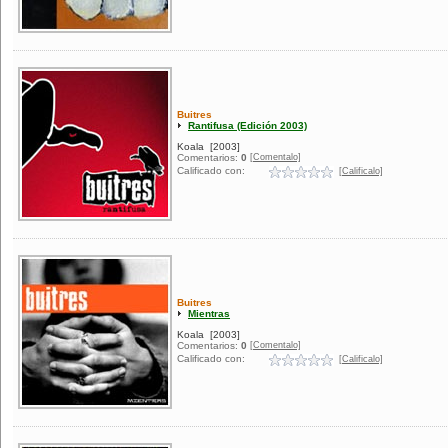
Buitres
Rantifusa (Edición 2003)
Koala
[2003]
[Comentalo]
Comentarios:
0
Calificado con:
[Calificalo]
Buitres
Mientras
Koala
[2003]
[Comentalo]
Comentarios:
0
Calificado con:
[Calificalo]