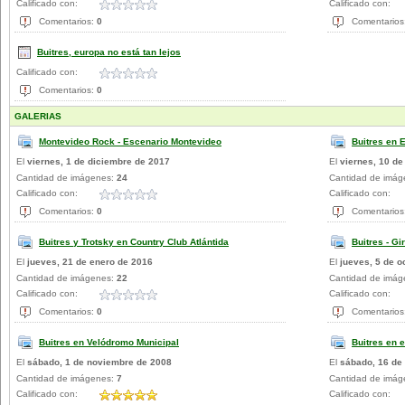
Calificado con:
Calificado con:
Comentarios:
0
Comentarios
Buitres, europa no está tan lejos
Calificado con:
Comentarios:
0
GALERIAS
Montevideo Rock - Escenario Montevideo
Buitres en E
El
viernes, 1 de diciembre de 2017
El
viernes, 10 de
Cantidad de imágenes:
24
Cantidad de imá
Calificado con:
Calificado con:
Comentarios:
0
Comentarios
Buitres y Trotsky en Country Club Atlántida
Buitres - Gi
El
jueves, 21 de enero de 2016
El
jueves, 5 de o
Cantidad de imágenes:
22
Cantidad de imá
Calificado con:
Calificado con:
Comentarios:
0
Comentarios
Buitres en Velódromo Municipal
Buitres en e
El
sábado, 1 de noviembre de 2008
El
sábado, 16 de
Cantidad de imágenes:
7
Cantidad de imá
Calificado con:
Calificado con: