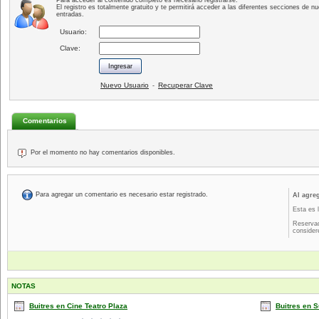
Para acceder al contenido completo es necesario registrarse.
El registro es totalmente gratuito y te permitirá acceder a las diferentes secciones de nu
entradas.
Usuario:
Clave:
Nuevo Usuario
Recuperar Clave
-
Comentarios
Por el momento no hay comentarios disponibles.
Para agregar un comentario es necesario estar registrado.
Al agre
Esta es 
Reservad
consider
NOTAS
Buitres en Cine Teatro Plaza
Buitres en 