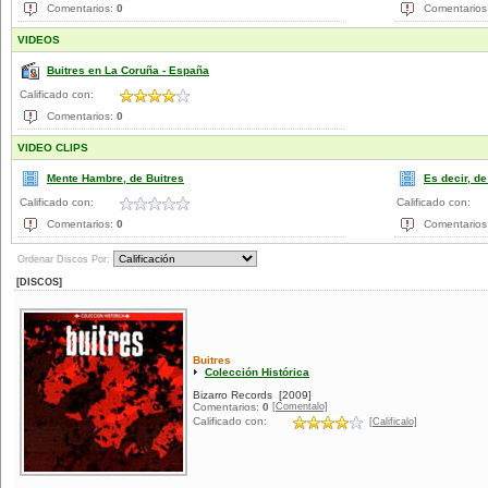
Comentarios:
0
Comentarios
VIDEOS
Buitres en La Coruña - España
Calificado con:
Comentarios:
0
VIDEO CLIPS
Mente Hambre, de Buitres
Es decir, de
Calificado con:
Calificado con:
Comentarios:
0
Comentarios
Ordenar Discos Por:
[DISCOS]
Buitres
Colección Histórica
Bizarro Records
[2009]
[Comentalo]
Comentarios:
0
Calificado con:
[Calificalo]