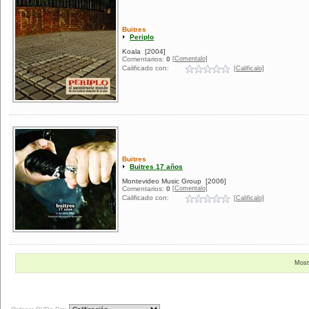
Buitres
Periplo
Koala
[2004]
[Comentalo]
Comentarios:
0
Calificado con:
[Calificalo]
Buitres
Buitres 17 años
Montevideo Music Group
[2006]
[Comentalo]
Comentarios:
0
Calificado con:
[Calificalo]
Most