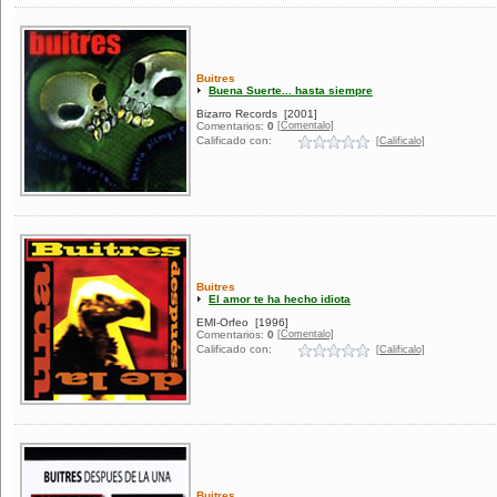
Buitres
Buena Suerte... hasta siempre
Bizarro Records
[2001]
[Comentalo]
Comentarios:
0
Calificado con:
[Calificalo]
Buitres
El amor te ha hecho idiota
EMI-Orfeo
[1996]
[Comentalo]
Comentarios:
0
Calificado con:
[Calificalo]
Buitres