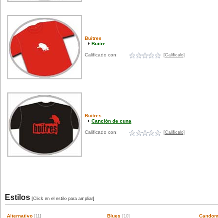
Buitres
Buitre
Calificado con:
[Calificalo]
Buitres
Canción de cuna
Calificado con:
[Calificalo]
Estilos
[Click en el estilo para ampliar]
Alternativo
Blues
Candom
[11]
[10]