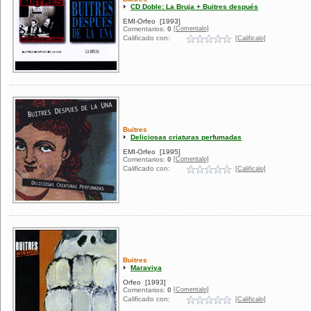
CD Doble: La Bruja + Buitres después
EMI-Orfeo
[1993]
[Comentalo]
Comentarios:
0
Calificado con:
[Calificalo]
Buitres
Deliciosas criaturas perfumadas
EMI-Orfeo
[1995]
[Comentalo]
Comentarios:
0
Calificado con:
[Calificalo]
Buitres
Maraviya
Orfeo
[1993]
[Comentalo]
Comentarios:
0
Calificado con:
[Calificalo]