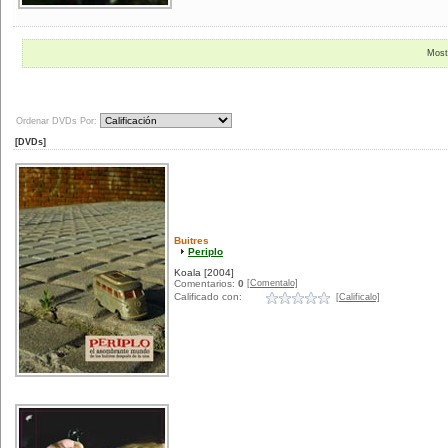
Most
Ordenar DVDs Por:
[DVDs]
Buitres
Periplo
Koala
[2004]
[Comentalo]
Comentarios:
0
Calificado con:
[Calificalo]