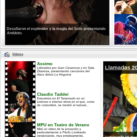
Desafiaron el esplendor y la magia del Solís presentando
Antídoto
.
Videos
Assimo
Llamadas 2
Liderados por
Juan Casanova
y en Sala
Zitarrosa, presentando canciones del
disco debut
La Hoguera
Claudio Taddei
Estuvimos en
El Tartamudo
en un
extenso e intenso show en el que, como
de costumbre, se mostró al natural...
MPU en Teatro de Verano
Mirá un video de la actuación y
particularmente a
Pitufo Lombardo
versionando, muy emotivamente,