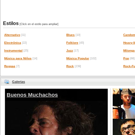
Estilos
[Click en el estilo para ampliar]
Alternativo
Blues
Candom
[11]
[10]
Electrónica
Folklore
Heavy-M
[22]
[45]
Instrumental
Jazz
Milonga
[25]
[17]
Música para Niños
Música Popular
Pop
[14]
[102]
[68]
Reggae
Rock
Rock-Fu
[7]
[239]
Galerias
Buenos Muchachos