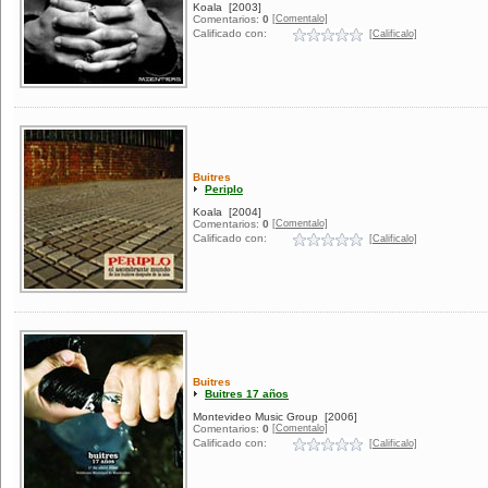
Koala
[2003]
[Comentalo]
Comentarios:
0
Calificado con:
[Calificalo]
Buitres
Periplo
Koala
[2004]
[Comentalo]
Comentarios:
0
Calificado con:
[Calificalo]
Buitres
Buitres 17 años
Montevideo Music Group
[2006]
[Comentalo]
Comentarios:
0
Calificado con:
[Calificalo]