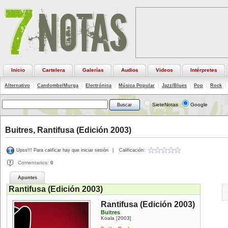
Inicio
Cartelera
Galerías
Audios
Videos
Intérpretes
Alternativo
|
Candombe/Murga
|
Electrónica
|
Música Popular
|
Jazz/Blues
|
Pop
|
Rock
|
SieteNotas
Google
Buitres, Rantifusa (Edición 2003)
Upss!!! Para calificar hay que iniciar sesión
|
Calificación:
Comentarios:
0
Apuntes
Rantifusa (Edición 2003)
Rantifusa (Edición 2003)
Buitres
Koala
2003
[
]