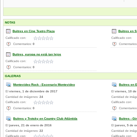
NOTAS
Buitres en Cine Teatro Plaza
Buitres en 
Calificado con:
Calificado con:
Comentarios:
0
Comentarios
Buitres, europa no está tan lejos
Calificado con:
Comentarios:
0
GALERIAS
Montevideo Rock - Escenario Montevideo
Buitres en E
El
viernes, 1 de diciembre de 2017
El
viernes, 10 de
Cantidad de imágenes:
24
Cantidad de imá
Calificado con:
Calificado con:
Comentarios:
0
Comentarios
Buitres y Trotsky en Country Club Atlántida
Buitres - Gi
El
jueves, 21 de enero de 2016
El
jueves, 5 de o
Cantidad de imágenes:
22
Cantidad de imá
Calificado con:
Calificado con: