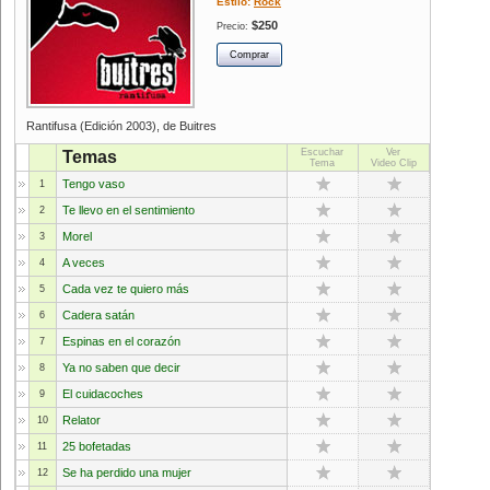
Estilo:
Rock
$250
Precio:
Rantifusa (Edición 2003), de Buitres
Escuchar
Ver
Temas
Tema
Video Clip
Tengo vaso
1
Te llevo en el sentimiento
2
Morel
3
A veces
4
Cada vez te quiero más
5
Cadera satán
6
Espinas en el corazón
7
Ya no saben que decir
8
El cuidacoches
9
Relator
10
25 bofetadas
11
Se ha perdido una mujer
12