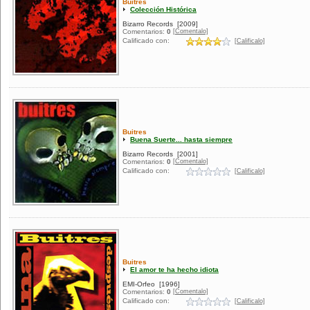
Buitres
Colección Histórica
Bizarro Records
[2009]
[Comentalo]
Comentarios:
0
Calificado con:
[Calificalo]
Buitres
Buena Suerte... hasta siempre
Bizarro Records
[2001]
[Comentalo]
Comentarios:
0
Calificado con:
[Calificalo]
Buitres
El amor te ha hecho idiota
EMI-Orfeo
[1996]
[Comentalo]
Comentarios:
0
Calificado con:
[Calificalo]