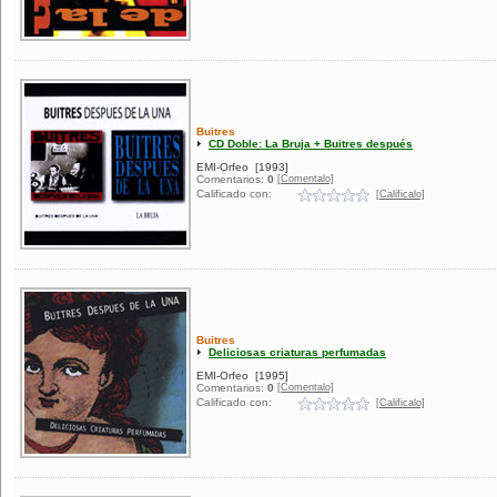
Buitres
CD Doble: La Bruja + Buitres después
EMI-Orfeo
[1993]
[Comentalo]
Comentarios:
0
Calificado con:
[Calificalo]
Buitres
Deliciosas criaturas perfumadas
EMI-Orfeo
[1995]
[Comentalo]
Comentarios:
0
Calificado con:
[Calificalo]