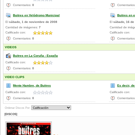
Comentarios:
0
Comentarios
Buitres en Velódromo Municipal
Buitres en e
El
sábado, 1 de noviembre de 2008
El
sábado, 16 de
Cantidad de imágenes:
7
Cantidad de imá
Calificado con:
Calificado con:
Comentarios:
0
Comentarios
VIDEOS
Buitres en La Coruña - España
Calificado con:
Comentarios:
0
VIDEO CLIPS
Mente Hambre, de Buitres
Es decir, de
Calificado con:
Calificado con:
Comentarios:
0
Comentarios
Ordenar Discos Por:
[DISCOS]