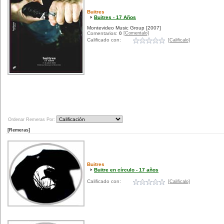
Buitres
Buitres - 17 Años
Montevideo Music Group
[2007]
[Comentalo]
Comentarios:
0
Calificado con:
[Calificalo]
Ordenar Remeras Por:
[Remeras]
Buitres
Buitre en círculo - 17 años
Calificado con:
[Calificalo]