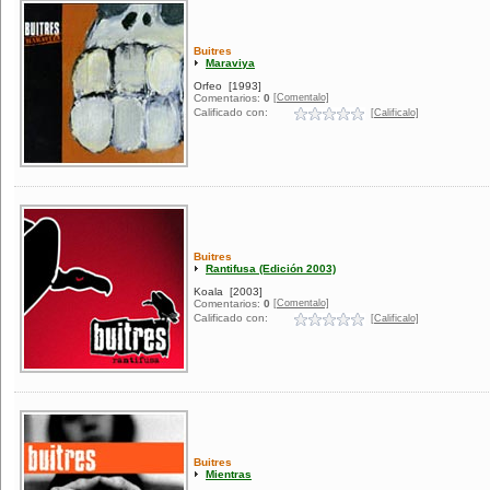
Buitres
Maraviya
Orfeo
[1993]
[Comentalo]
Comentarios:
0
Calificado con:
[Calificalo]
Buitres
Rantifusa (Edición 2003)
Koala
[2003]
[Comentalo]
Comentarios:
0
Calificado con:
[Calificalo]
Buitres
Mientras