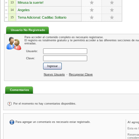
Minusa la suerte!
13
Angeles
14
Tema Adicional: Cadillac Solitario
15
Usuario No Registrado
Para acceder al contenido completo es necesario registrarse.
El registro es totalmente gratuito y te permitirá acceder a las diferentes secciones de nu
entradas.
Usuario:
Clave:
Nuevo Usuario
Recuperar Clave
-
Comentarios
Por el momento no hay comentarios disponibles.
Para agregar un comentario es necesario estar registrado.
Al agre
Esta es 
Reservad
consider