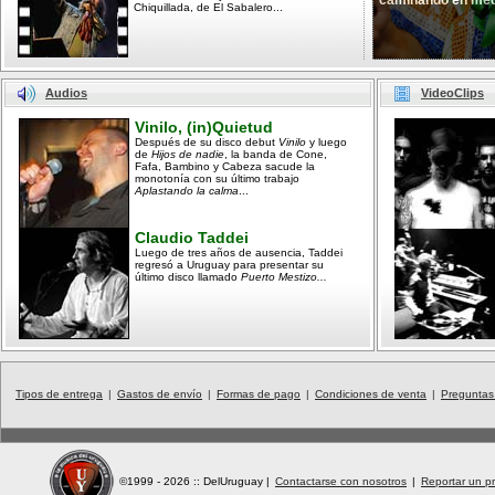
caminando en med
Chiquillada, de El Sabalero...
Audios
VideoClips
Vinilo, (in)Quietud
Después de su disco debut
Vinilo
y luego
de
Hijos de nadie
, la banda de Cone,
Fafa, Bambino y Cabeza sacude la
monotonía con su último trabajo
Aplastando la calma
...
Claudio Taddei
Luego de tres años de ausencia, Taddei
regresó a Uruguay para presentar su
último disco llamado
Puerto Mestizo...
Tipos de entrega
|
Gastos de envío
|
Formas de pago
|
Condiciones de venta
|
Preguntas
©1999 - 2026 :: DelUruguay
|
Contactarse con nosotros
|
Reportar un pr