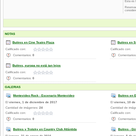
Esta es 
Reservad
consider
NOTAS
Buitres en Cine Teatro Plaza
Buitres en 
Calificado con:
Calificado con:
Comentarios:
0
Comentarios
Buitres, europa no está tan lejos
Calificado con:
Comentarios:
0
GALERIAS
Montevideo Rock - Escenario Montevideo
Buitres en E
El
viernes, 1 de diciembre de 2017
El
viernes, 10 de
Cantidad de imágenes:
24
Cantidad de imá
Calificado con:
Calificado con:
Comentarios:
0
Comentarios
Buitres y Trotsky en Country Club Atlántida
Buitres - Gi
El
jueves, 21 de enero de 2016
El
jueves, 5 de o