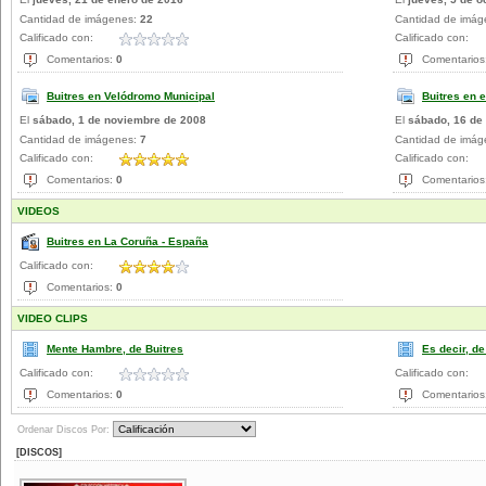
Cantidad de imágenes:
22
Cantidad de imá
Calificado con:
Calificado con:
Comentarios:
0
Comentarios
Buitres en Velódromo Municipal
Buitres en e
El
sábado, 1 de noviembre de 2008
El
sábado, 16 de
Cantidad de imágenes:
7
Cantidad de imá
Calificado con:
Calificado con:
Comentarios:
0
Comentarios
VIDEOS
Buitres en La Coruña - España
Calificado con:
Comentarios:
0
VIDEO CLIPS
Mente Hambre, de Buitres
Es decir, de
Calificado con:
Calificado con:
Comentarios:
0
Comentarios
Ordenar Discos Por:
[DISCOS]