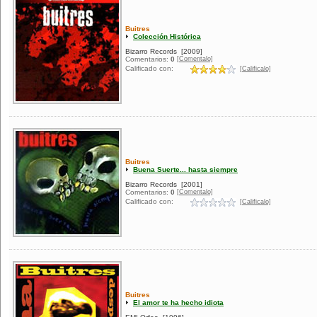
Buitres
Colección Histórica
Bizarro Records
[2009]
[Comentalo]
Comentarios:
0
Calificado con:
[Calificalo]
Buitres
Buena Suerte... hasta siempre
Bizarro Records
[2001]
[Comentalo]
Comentarios:
0
Calificado con:
[Calificalo]
Buitres
El amor te ha hecho idiota