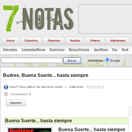
Inicio
Cartelera
Galerías
Audios
Videos
Intérpretes
Alternativo
|
Candombe/Murga
|
Electrónica
|
Música Popular
|
Jazz/Blues
|
Pop
|
Rock
|
SieteNotas
Google
Buitres, Buena Suerte... hasta siempre
Upss!!! Para calificar hay que iniciar sesión
|
Calificación:
Comentarios:
0
Apuntes
Buena Suerte... hasta siempre
Buena Suerte... hasta siempre