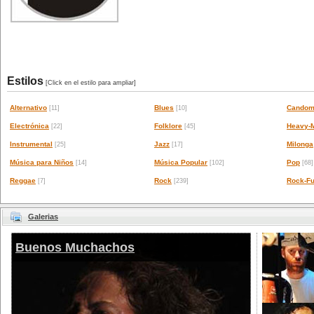
Estilos
[Click en el estilo para ampliar]
Alternativo
Blues
Candom
[11]
[10]
Electrónica
Folklore
Heavy-M
[22]
[45]
Instrumental
Jazz
Milonga
[25]
[17]
Música para Niños
Música Popular
Pop
[14]
[102]
[68]
Reggae
Rock
Rock-Fu
[7]
[239]
Galerias
Buenos Muchachos