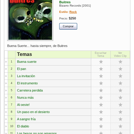
Buitres
Bizarro Records
2001
[
]
Estilo:
Rock
$250
Precio:
Buena Suerte... hasta siempre, de Buitres
Escuchar
Ver
Temas
Tema
Video Clip
Buena suerte
1
El pan
2
La invitación
3
El instrumento
4
Carretera perdida
5
Nunca más
6
Al oeste!
7
Un paso en el desierto
8
A sangre fría
9
El diablo
10
Los besos no son amargos
11