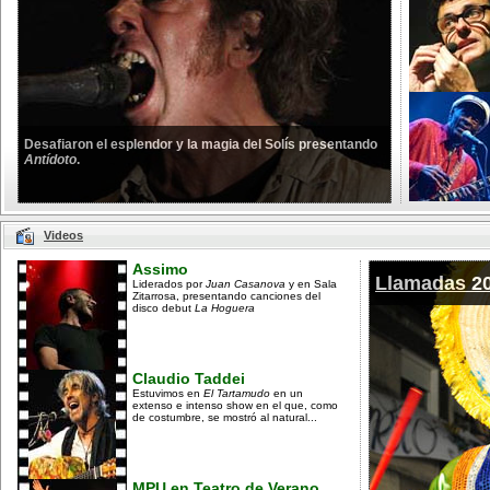
Desafiaron el esplendor y la magia del Solís presentando
Antídoto
.
Videos
Assimo
Llamadas 2
Liderados por
Juan Casanova
y en Sala
Zitarrosa, presentando canciones del
disco debut
La Hoguera
Claudio Taddei
Estuvimos en
El Tartamudo
en un
extenso e intenso show en el que, como
de costumbre, se mostró al natural...
MPU en Teatro de Verano