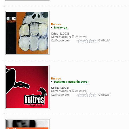
Buitres
Maraviya
Orfeo
[1993]
[Comentalo]
Comentarios:
0
Calificado con:
[Calificalo]
Buitres
Rantifusa (Edición 2003)
Koala
[2003]
[Comentalo]
Comentarios:
0
Calificado con:
[Calificalo]