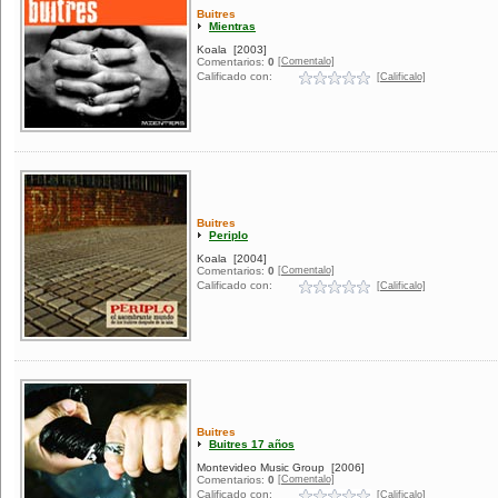
Buitres
Mientras
Koala
[2003]
[Comentalo]
Comentarios:
0
Calificado con:
[Calificalo]
Buitres
Periplo
Koala
[2004]
[Comentalo]
Comentarios:
0
Calificado con:
[Calificalo]
Buitres
Buitres 17 años
Montevideo Music Group
[2006]
[Comentalo]
Comentarios:
0
Calificado con:
[Calificalo]