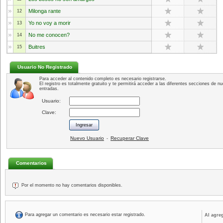
Milonga rante
12
Yo no voy a morir
13
No me conocen?
14
Buitres
15
Usuario No Registrado
Para acceder al contenido completo es necesario registrarse.
El registro es totalmente gratuito y te permitirá acceder a las diferentes secciones de nu
entradas.
Usuario:
Clave:
Nuevo Usuario
Recuperar Clave
-
Comentarios
Por el momento no hay comentarios disponibles.
Para agregar un comentario es necesario estar registrado.
Al agre