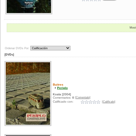
Most
Ordenar DVDs Por:
[DVDs]
Buitres
Periplo
Koala
[2004]
[Comentalo]
Comentarios:
0
Calificado con:
[Calificalo]