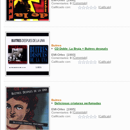
EMI-Orfeo
[1996]
[Comentalo]
Comentarios:
0
Calificado con:
[Calificalo]
Buitres
CD Doble: La Bruja + Buitres después
EMI-Orfeo
[1993]
[Comentalo]
Comentarios:
0
Calificado con:
[Calificalo]
Buitres
Deliciosas criaturas perfumadas
EMI-Orfeo
[1995]
[Comentalo]
Comentarios:
0
Calificado con:
[Calificalo]