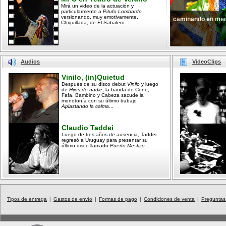
Mirá un video de la actuación y
particularmente a
Pitufo Lombardo
versionando, muy emotivamente,
caminando en med
Chiquillada, de El Sabalero...
Audios
VideoClips
Vinilo, (in)Quietud
Después de su disco debut
Vinilo
y luego
de
Hijos de nadie
, la banda de Cone,
Fafa, Bambino y Cabeza sacude la
monotonía con su último trabajo
Aplastando la calma
...
Claudio Taddei
Luego de tres años de ausencia, Taddei
regresó a Uruguay para presentar su
último disco llamado
Puerto Mestizo...
Tipos de entrega
|
Gastos de envío
|
Formas de pago
|
Condiciones de venta
|
Preguntas