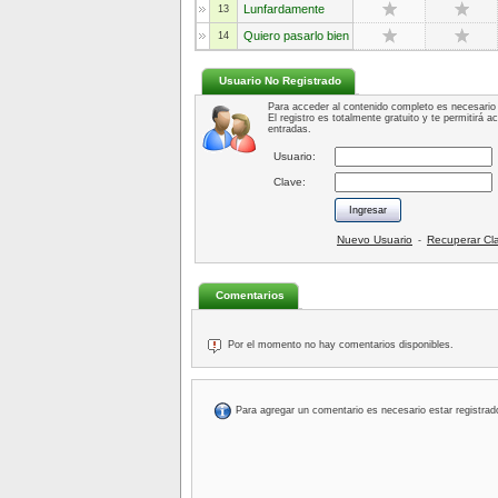
Lunfardamente
13
Quiero pasarlo bien
14
Usuario No Registrado
Para acceder al contenido completo es necesario 
El registro es totalmente gratuito y te permitirá 
entradas.
Usuario:
Clave:
Nuevo Usuario
Recuperar Cl
-
Comentarios
Por el momento no hay comentarios disponibles.
Para agregar un comentario es necesario estar registrad