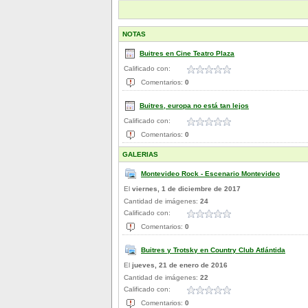
NOTAS
Buitres en Cine Teatro Plaza
Calificado con:
Comentarios:
0
Buitres, europa no está tan lejos
Calificado con:
Comentarios:
0
GALERIAS
Montevideo Rock - Escenario Montevideo
El
viernes, 1 de diciembre de 2017
Cantidad de imágenes:
24
Calificado con:
Comentarios:
0
Buitres y Trotsky en Country Club Atlántida
El
jueves, 21 de enero de 2016
Cantidad de imágenes:
22
Calificado con:
Comentarios:
0