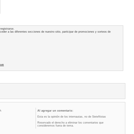
registrarse.
acceder a las diferentes secciones de nuestro sitio, participar de promociones y sorteos de
ave
o.
Al agregar un comentario:
Esta es la opinión de los internautas, no de SieteNotas
Reservado el derecho a eliminar los comentarios que
consideremos fuera de tema.