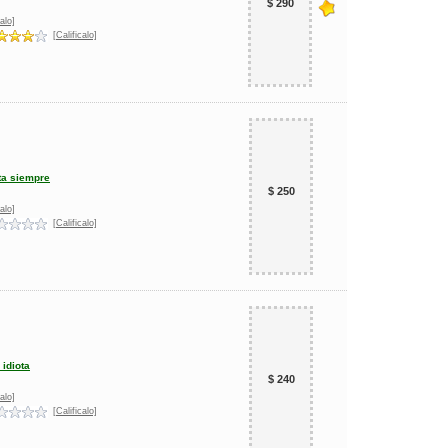
$ 290
alo]
[Calificalo]
ta siempre
$ 250
alo]
[Calificalo]
 idiota
$ 240
alo]
[Calificalo]