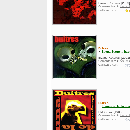
Bizarro Records
[2009]
[Coment
Comentarios:
0
Calificado con:
Buitres
Buena Suerte... has
Bizarro Records
[2001]
[Coment
Comentarios:
0
Calificado con:
Buitres
El amor te ha hecho
EMI-Orfeo
[1996]
[Coment
Comentarios:
0
Calificado con: