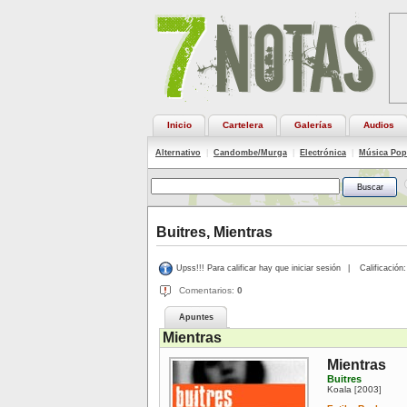
Inicio
Cartelera
Galerías
Audios
Alternativo
|
Candombe/Murga
|
Electrónica
|
Música Pop
Buitres, Mientras
Upss!!! Para calificar hay que iniciar sesión
|
Calificación:
Comentarios:
0
Apuntes
Mientras
Mientras
Buitres
Koala
2003
[
]