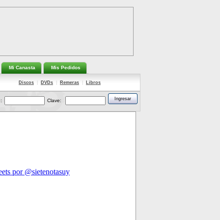
Mi Canasta
Mis Pedidos
Discos
|
DVDs
|
Remeras
|
Libros
:
Clave: