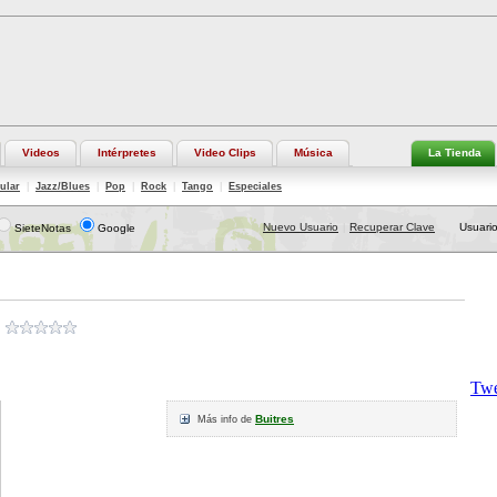
Videos
Intérpretes
Video Clips
Música
La Tienda
ular
|
Jazz/Blues
|
Pop
|
Rock
|
Tango
|
Especiales
Nuevo Usuario
Recuperar Clave
Usuario
SieteNotas
Google
|
Buitres
Más info de