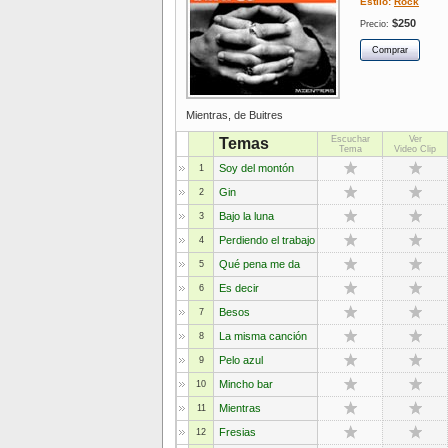
Estilo:
Rock
$250
Precio:
Mientras, de Buitres
Escuchar
Ver
Temas
Tema
Video Clip
Soy del montón
1
Gin
2
Bajo la luna
3
Perdiendo el trabajo
4
Qué pena me da
5
Es decir
6
Besos
7
La misma canción
8
Pelo azul
9
Mincho bar
10
Mientras
11
Fresias
12