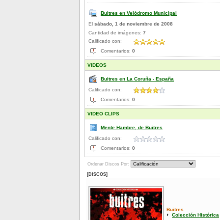
Buitres en Velódromo Municipal
El
sábado, 1 de noviembre de 2008
Cantidad de imágenes:
7
Calificado con:
Comentarios:
0
VIDEOS
Buitres en La Coruña - España
Calificado con:
Comentarios:
0
VIDEO CLIPS
Mente Hambre, de Buitres
Calificado con:
Comentarios:
0
Ordenar Discos Por:
[DISCOS]
Buitres
Colección Histórica