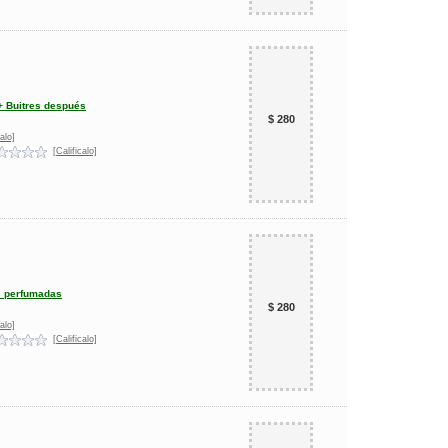
+ Buitres después
$ 280
alo]
[Calificalo]
as perfumadas
$ 280
alo]
[Calificalo]