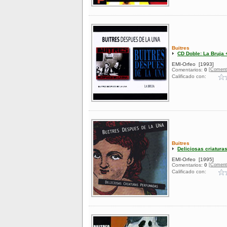
Buitres
CD Doble: La Bruja 
EMI-Orfeo
[1993]
[Coment
Comentarios:
0
Calificado con:
Buitres
Deliciosas criatur
EMI-Orfeo
[1995]
[Coment
Comentarios:
0
Calificado con: