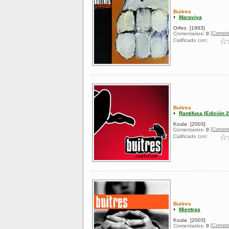
Buitres
Maraviya
Orfeo
[1993]
[Coment
Comentarios:
0
Calificado con:
Buitres
Rantifusa (Edición 
Koala
[2003]
[Coment
Comentarios:
0
Calificado con:
Buitres
Mientras
Koala
[2003]
[Coment
Comentarios:
0